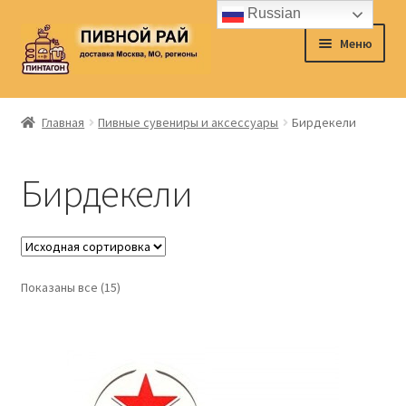
Russian
Перейти
Перейти
Меню
к
к
навигации
содержимому
Главная
Главная
Пивные сувениры и аксессуары
Бирдекели
Аккаунт
Бирдекели
Доставка
Заказ
Показаны все (15)
Контакты
Корзина
О нас