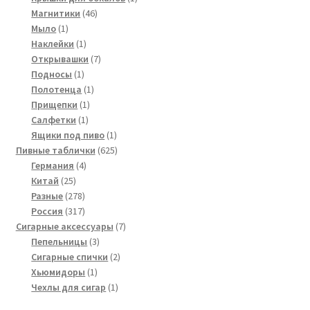
46
товар
Магнитики
46
1
товаров
Мыло
1
товар
1
Наклейки
1
товар
7
Открывашки
7
1
товаров
Подносы
1
товар
1
Полотенца
1
1
товар
Прищепки
1
1
товар
Салфетки
1
товар
1
Ящики под пиво
1
товар
625
Пивные таблички
625
4
товаров
Германия
4
25
товара
Китай
25
товаров
278
Разные
278
товаров
317
Россия
317
товаров
7
Сигарные аксессуары
7
3
товаров
Пепельницы
3
товара
2
Сигарные спички
2
1
товара
Хьюмидоры
1
товар
1
Чехлы для сигар
1
товар