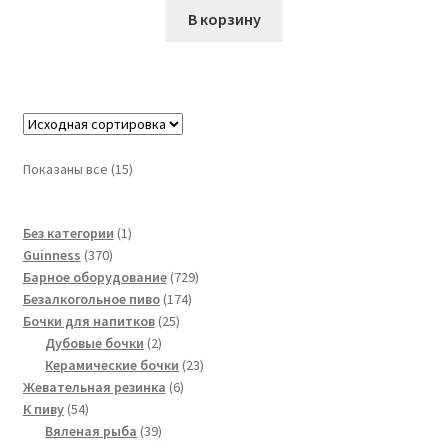
В корзину
Показаны все (15)
1
Без категории
1
370
товар
Guinness
370
товаров
729
Барное оборудование
729
174
товаров
Безалкогольное пиво
174
25
товара
Бочки для напитков
25
2
товаров
Дубовые бочки
2
товара
23
Керамические бочки
23
6
товара
Жевательная резинка
6
54
товаров
К пиву
54
товара
39
Вяленая рыба
39