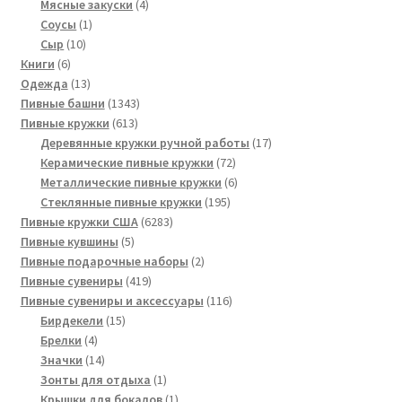
товаров
4
Мясные закуски
4
1
товара
Соусы
1
10
товар
Сыр
10
6
товаров
Книги
6
товаров
13
Одежда
13
товаров
1343
Пивные башни
1343
613
товара
Пивные кружки
613
товаров
17
Деревянные кружки ручной работы
17
72
товаров
Керамические пивные кружки
72
товара
6
Металлические пивные кружки
6
195
товаров
Стеклянные пивные кружки
195
6283
товаров
Пивные кружки США
6283
5
товара
Пивные кувшины
5
товаров
2
Пивные подарочные наборы
2
419
товара
Пивные сувениры
419
товаров
116
Пивные сувениры и аксессуары
116
15
товаров
Бирдекели
15
4
товаров
Брелки
4
товара
14
Значки
14
товаров
1
Зонты для отдыха
1
товар
1
Крышки для бокалов
1