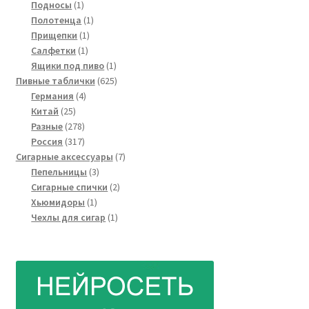
1
товаров
Подносы
1
товар
1
Полотенца
1
1
товар
Прищепки
1
1
товар
Салфетки
1
товар
1
Ящики под пиво
1
товар
625
Пивные таблички
625
4
товаров
Германия
4
25
товара
Китай
25
товаров
278
Разные
278
товаров
317
Россия
317
товаров
7
Сигарные аксессуары
7
3
товаров
Пепельницы
3
товара
2
Сигарные спички
2
1
товара
Хьюмидоры
1
товар
1
Чехлы для сигар
1
товар