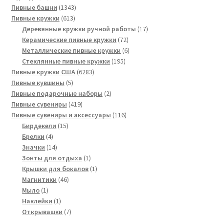
товаров
1343
Пивные башни
1343
613
товара
Пивные кружки
613
товаров
17
Деревянные кружки ручной работы
17
72
товаров
Керамические пивные кружки
72
товара
6
Металлические пивные кружки
6
195
товаров
Стеклянные пивные кружки
195
6283
товаров
Пивные кружки США
6283
5
товара
Пивные кувшины
5
товаров
2
Пивные подарочные наборы
2
419
товара
Пивные сувениры
419
товаров
116
Пивные сувениры и аксессуары
116
15
товаров
Бирдекели
15
4
товаров
Брелки
4
товара
14
Значки
14
товаров
1
Зонты для отдыха
1
товар
1
Крышки для бокалов
1
46
товар
Магнитики
46
1
товаров
Мыло
1
товар
1
Наклейки
1
товар
7
Открывашки
7