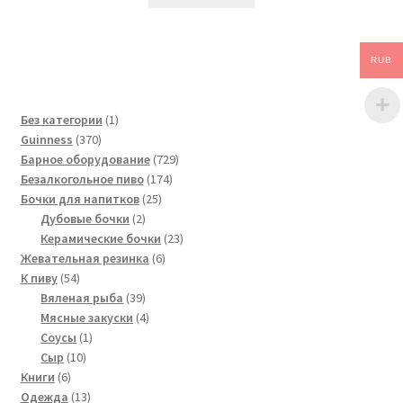
RUB
1
Без категории
1
370
товар
Guinness
370
товаров
729
Барное оборудование
729
174
товаров
Безалкогольное пиво
174
25
товара
Бочки для напитков
25
2
товаров
Дубовые бочки
2
товара
23
Керамические бочки
23
6
товара
Жевательная резинка
6
54
товаров
К пиву
54
товара
39
Вяленая рыба
39
товаров
4
Мясные закуски
4
1
товара
Соусы
1
10
товар
Сыр
10
6
товаров
Книги
6
товаров
13
Одежда
13