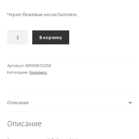
Черно-бежевые носки Guinness
Количество
В корзину
товара
Black
And
Beige
Артикул:
00f09453229d
Категория:
Guinness
Guinness
Socks
Описание
Описание