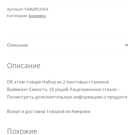
Pint
Glasses
Артикул:
5446aff2335d
Категория:
Guinness
-
This
Buds
For
Описание
You
Edition
-
Описание
Set
of
Об этом товаре Набор из 2 пинтовых стаканов
2
Budweiser Емкость: 16 унций Лицензионное стекло ›
Посмотреть дополнительную информацию о продукте
Выкуп и доставка товаров из Америки
Похожие