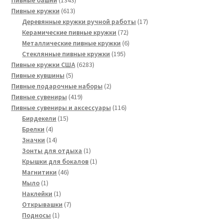
Пивные башни
1343
613
товара
Пивные кружки
613
товаров
17
Деревянные кружки ручной работы
17
72
товаров
Керамические пивные кружки
72
товара
6
Металлические пивные кружки
6
195
товаров
Стеклянные пивные кружки
195
6283
товаров
Пивные кружки США
6283
5
товара
Пивные кувшины
5
товаров
2
Пивные подарочные наборы
2
419
товара
Пивные сувениры
419
товаров
116
Пивные сувениры и аксессуары
116
15
товаров
Бирдекели
15
4
товаров
Брелки
4
товара
14
Значки
14
товаров
1
Зонты для отдыха
1
товар
1
Крышки для бокалов
1
46
товар
Магнитики
46
1
товаров
Мыло
1
товар
1
Наклейки
1
товар
7
Открывашки
7
1
товаров
Подносы
1