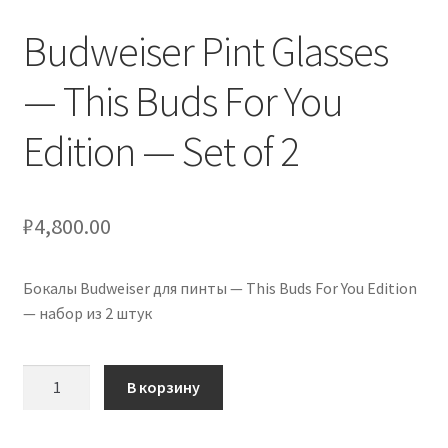
Сигары
Budweiser Pint Glasses
Скидки
— This Buds For You
Edition — Set of 2
Схема проезда
Услуги
₽
4,800.00
Юр. лицам
Бокалы Budweiser для пинты — This Buds For You Edition
— набор из 2 штук
Количество
В корзину
товара
Budweiser