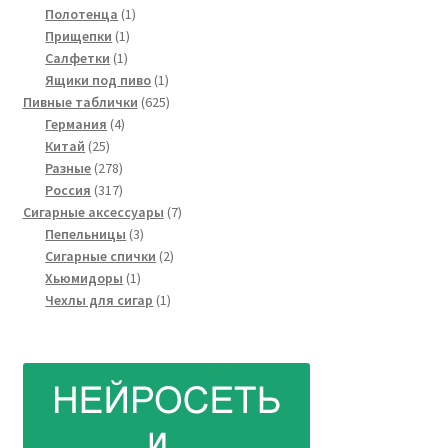
товар
1
Полотенца
1
1
товар
Прищепки
1
1
товар
Салфетки
1
товар
1
Ящики под пиво
1
товар
625
Пивные таблички
625
4
товаров
Германия
4
25
товара
Китай
25
товаров
278
Разные
278
товаров
317
Россия
317
товаров
7
Сигарные аксессуары
7
3
товаров
Пепельницы
3
товара
2
Сигарные спички
2
1
товара
Хьюмидоры
1
товар
1
Чехлы для сигар
1
товар