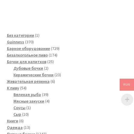
1
Без категории
1
370
товар
Guinness
370
товаров
729
Барное оборудование
729
174
товаров
Безалкогольное пиво
174
25
товара
Бочки для напитков
25
2
товаров
Дубовые бочки
2
товара
23
Керамические бочки
23
6
товара
Жевательная резинка
6
RUB
54
товаров
К пиву
54
товара
39
Вяленая рыба
39
товаров
4
Мясные закуски
4
1
товара
Соусы
1
10
товар
Сыр
10
6
товаров
Книги
6
товаров
13
Одежда
13
товаров
1343