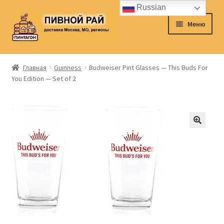
Russian
Перейти
Перейти
Меню
к
к
навигации
содержимому
Главная
Главная
Guinness
Budweiser Pint Glasses — This Buds For
You Edition — Set of 2
Аккаунт
Доставка
Заказ
Контакты
Корзина
О нас