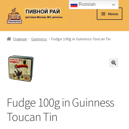
Russian
Перейти
Перейти
Меню
к
к
навигации
содержимому
Главная
Главная
Guinness
Fudge 100g in Guinness Toucan Tin
Аккаунт
Доставка
Заказ
Контакты
Fudge 100g in Guinness
Корзина
Toucan Tin
О нас