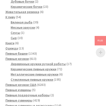
2
товаров
Дубовые бочки
2
товара
23
Керамические бочки
23
6
товара
Жевательная резинка
6
54
товаров
К пиву
54
товара
39
Вяленая рыба
39
товаров
4
Мясные закуски
4
1
товара
Соусы
1
10
товар
Сыр
10
RUB
6
товаров
Книги
6
товаров
13
Одежда
13
товаров
1343
Пивные башни
1343
613
товара
Пивные кружки
613
товаров
17
Деревянные кружки ручной работы
17
72
товаров
Керамические пивные кружки
72
товара
6
Металлические пивные кружки
6
195
товаров
Стеклянные пивные кружки
195
6283
товаров
Пивные кружки США
6283
5
товара
Пивные кувшины
5
товаров
2
Пивные подарочные наборы
2
419
товара
Пивные сувениры
419
товаров
116
Пивные сувениры и аксессуары
116