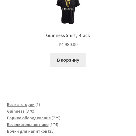
Guinness Shirt, Black
₽
4,980.00
В корзину
1
Без категории
1
370
товар
Guinness
370
товаров
729
Барное оборудование
729
174
товаров
Безалкогольное пиво
174
25
товара
Бочки для напитков
25