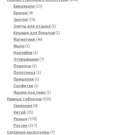
15
товаров
Бирдекели
15
4
товаров
Брелки
4
товара
14
Значки
14
товаров
1
Зонты для отдыха
1
товар
1
Крышки для бокалов
1
46
товар
Магнитики
46
1
товаров
Мыло
1
товар
1
Наклейки
1
товар
7
Открывашки
7
1
товаров
Подносы
1
товар
1
Полотенца
1
1
товар
Прищепки
1
1
товар
Салфетки
1
товар
1
Ящики под пиво
1
товар
625
Пивные таблички
625
4
товаров
Германия
4
25
товара
Китай
25
товаров
278
Разные
278
товаров
317
Россия
317
товаров
7
Сигарные аксессуары
7