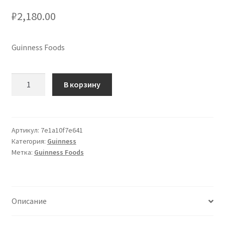
₽
2,180.00
Сигары
Скидки
Guinness Foods
Схема проезда
Количество
В корзину
товара
Услуги
Fudge
100g
Юр. лицам
in
Артикул:
7e1a10f7e641
Категория:
Guinness
Guinness
Метка:
Guinness Foods
Toucan
Tin
Описание