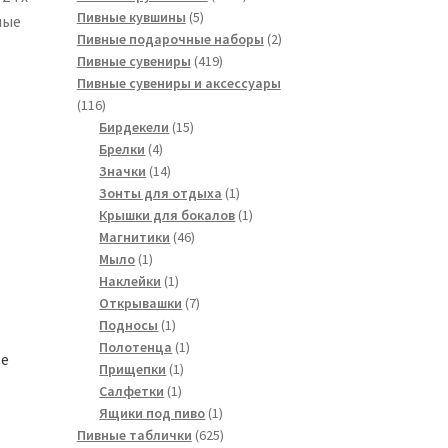
5
товара
Пивные кувшины
5
ные
товаров
2
Пивные подарочные наборы
2
419
товара
Пивные сувениры
419
товаров
Пивные сувениры и аксессуары
116
116
товаров
15
Бирдекели
15
4
товаров
Брелки
4
товара
14
Значки
14
товаров
1
Зонты для отдыха
1
товар
1
Крышки для бокалов
1
46
товар
Магнитики
46
1
товаров
Мыло
1
товар
1
Наклейки
1
товар
7
Открывашки
7
1
товаров
Подносы
1
товар
1
Полотенца
1
le
1
товар
Прищепки
1
1
товар
Салфетки
1
товар
1
Ящики под пиво
1
товар
625
Пивные таблички
625