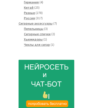
4
товаров
Германия
4
25
товара
Китай
25
товаров
278
Разные
278
товаров
317
Россия
317
товаров
7
Сигарные аксессуары
7
3
товаров
Пепельницы
3
товара
2
Сигарные спички
2
1
товара
Хьюмидоры
1
товар
1
Чехлы для сигар
1
товар