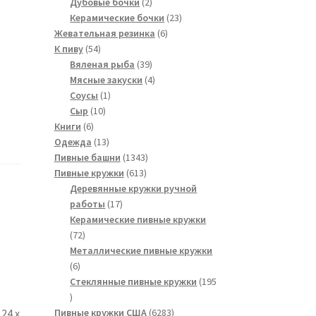
2
товаров
Дубовые бочки
2
товара
23
Керамические бочки
23
6
товара
Жевательная резинка
6
54
товаров
К пиву
54
товара
39
Вяленая рыба
39
товаров
4
Мясные закуски
4
1
товара
Соусы
1
10
товар
Сыр
10
6
товаров
Книги
6
товаров
13
Одежда
13
товаров
1343
Пивные башни
1343
613
товара
Пивные кружки
613
товаров
Деревянные кружки ручной
17
работы
17
товаров
Керамические пивные кружки
72
72
товара
Металлические пивные кружки
6
6
товаров
Стеклянные пивные кружки
195
195
товаров
6283
Пивные кружки США
6283
24 x