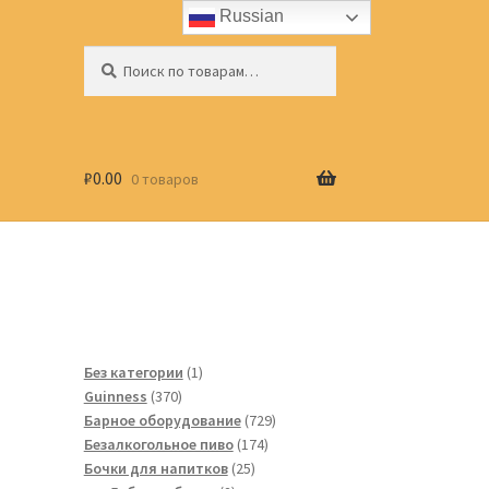
Russian
Искать:
Поиск
₽
0.00
0 товаров
1
Без категории
1
370
товар
Guinness
370
товаров
729
Барное оборудование
729
174
товаров
Безалкогольное пиво
174
25
товара
Бочки для напитков
25