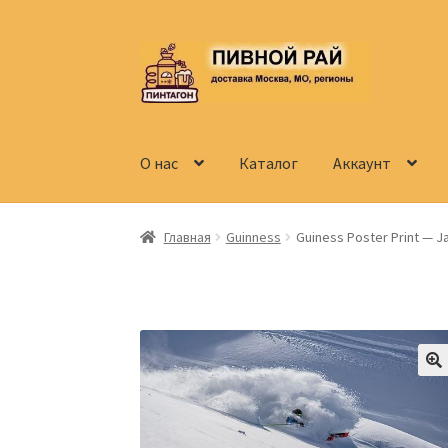
Перейти
Перейти
к
к
навигации
содержимому
О нас
Каталог
Аккаунт
Главная
Аккаунт
Доставка
Заказ
Контакты
Главная
Guinness
Guiness Poster Print — Ja