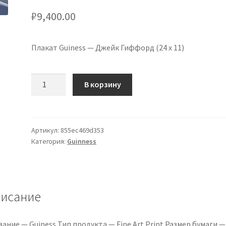
₽
9,400.00
Плакат Guiness — Джейк Гиффорд (24 x 11)
Количество
В корзину
товара
Guiness
Poster
Print
Артикул:
855ec469d353
Категория:
Guinness
-
Jake
Gifford
(24
x
исание
11)
ание — Guiness Тип продукта — Fine Art Print Размер бумаги — 