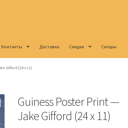
Контакты
Доставка
Скидки
Сигары
Корзина
О нас
Сигары
Скидки
Схема проезда
Услуги
Юр. лицам
ke Gifford (24 x 11)
Guiness Poster Print —
Jake Gifford (24 x 11)