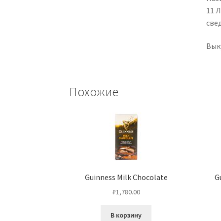
11 Л
све
Вык
Похожие
Guinness Milk Chocolate
G
₽
1,780.00
В корзину