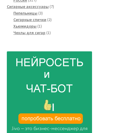
Россия
317
товаров
7
Сигарные аксессуары
7
3
товаров
Пепельницы
3
товара
2
Сигарные спички
2
1
товара
Хьюмидоры
1
товар
1
Чехлы для сигар
1
товар