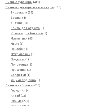
419
товара
Пивные сувениры
419
товаров
116
Пивные сувениры и аксессуары
116
15
товаров
Бирдекели
15
4
товаров
Брелки
4
товара
14
Значки
14
товаров
1
Зонты для отдыха
1
товар
1
Крышки для бокалов
1
46
товар
Магнитики
46
1
товаров
Мыло
1
товар
1
Наклейки
1
товар
7
Открывашки
7
1
товаров
Подносы
1
товар
1
Полотенца
1
1
товар
Прищепки
1
1
товар
Салфетки
1
товар
1
Ящики под пиво
1
товар
625
Пивные таблички
625
4
товаров
Германия
4
25
товара
Китай
25
товаров
278
Разные
278
товаров
317