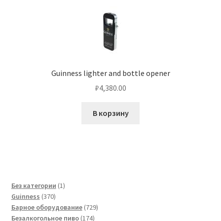
Guinness lighter and bottle opener
₽
4,380.00
В корзину
1
Без категории
1
370
товар
Guinness
370
товаров
729
Барное оборудование
729
174
товаров
Безалкогольное пиво
174