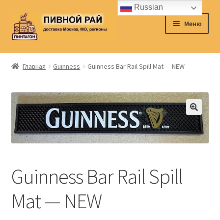
Russian
Перейти
Перейти
Меню
к
к
навигации
содержимому
Главная
Главная
Guinness
Guinness Bar Rail Spill Mat — NEW
Аккаунт
Доставка
Заказ
Контакты
Guinness Bar Rail Spill
Корзина
Mat — NEW
О нас