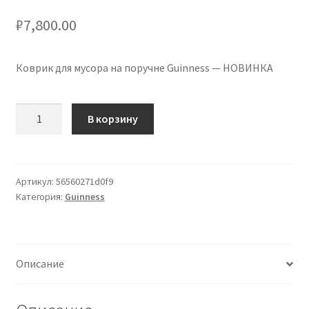
Сигары
₽
7,800.00
Скидки
Коврик для мусора на поручне Guinness — НОВИНКА
Схема проезда
Количество
В корзину
товара
Услуги
Guinness
Bar
Юр. лицам
Rail
Артикул:
56560271d0f9
Категория:
Guinness
Spill
Mat
-
NEW
Описание