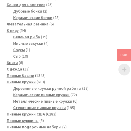
25
товара
Бочки для напитков
25
2
товаров
Дубовые бочки
2
товара
23
Керамические бочки
23
6
товара
Жевательная резинка
6
54
товаров
К пиву
54
товара
39
Вяленая рыба
39
товаров
4
Мясные закуски
4
1
товара
Соусы
1
RUB
10
товар
Сыр
10
6
товаров
Книги
6
товаров
13
Одежда
13
товаров
1343
Пивные башни
1343
613
товара
Пивные кружки
613
товаров
17
Деревянные кружки ручной работы
17
72
товаров
Керамические пивные кружки
72
товара
6
Металлические пивные кружки
6
195
товаров
Стеклянные пивные кружки
195
6283
товаров
Пивные кружки США
6283
5
товара
Пивные кувшины
5
товаров
2
Пивные подарочные наборы
2