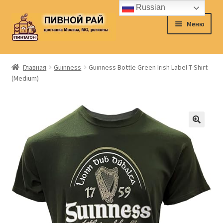
Russian
Перейти
Перейти
Меню
к
к
навигации
содержимому
Главная
Главная
Guinness
Guinness Bottle Green Irish Label T-Shirt
(Medium)
Аккаунт
Доставка
Заказ
Контакты
Корзина
О нас