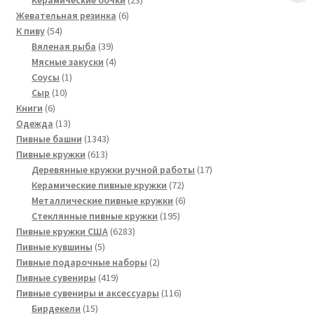
Керамические бочки
23
6
товара
Жевательная резинка
6
54
товаров
К пиву
54
товара
39
Вяленая рыба
39
товаров
4
Мясные закуски
4
1
товара
Соусы
1
10
товар
Сыр
10
6
товаров
Книги
6
товаров
13
Одежда
13
товаров
1343
Пивные башни
1343
613
товара
Пивные кружки
613
товаров
17
Деревянные кружки ручной работы
17
72
товаров
Керамические пивные кружки
72
товара
6
Металлические пивные кружки
6
195
товаров
Стеклянные пивные кружки
195
6283
товаров
Пивные кружки США
6283
5
товара
Пивные кувшины
5
товаров
2
Пивные подарочные наборы
2
419
товара
Пивные сувениры
419
товаров
116
Пивные сувениры и аксессуары
116
15
товаров
Бирдекели
15