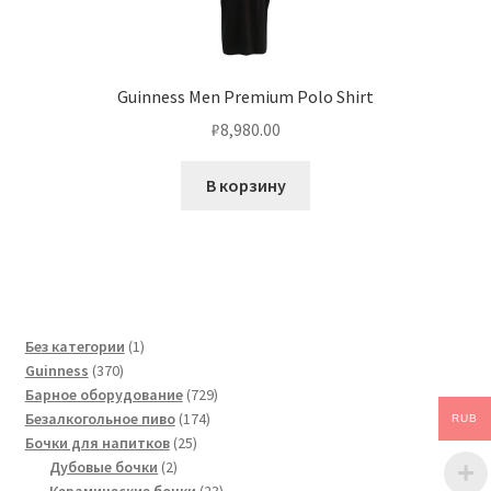
Guinness Men Premium Polo Shirt
₽
8,980.00
В корзину
1
Без категории
1
370
товар
Guinness
370
товаров
729
Барное оборудование
729
174
товаров
Безалкогольное пиво
174
RUB
25
товара
Бочки для напитков
25
2
товаров
Дубовые бочки
2
товара
23