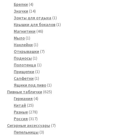
4
товаров
Брелки
4
товара
14
Значки
14
товаров
1
Зонты для отдыха
1
товар
1
Крышки для бокалов
1
46
товар
Магнитики
46
1
товаров
Мыло
1
товар
1
Наклейки
1
товар
7
Открывашки
7
1
товаров
Подносы
1
товар
1
Полотенца
1
1
товар
Прищепки
1
1
товар
Салфетки
1
товар
1
Ящики под пиво
1
товар
625
Пивные таблички
625
4
товаров
Германия
4
25
товара
Китай
25
товаров
278
Разные
278
товаров
317
Россия
317
товаров
7
Сигарные аксессуары
7
3
товаров
Пепельницы
3