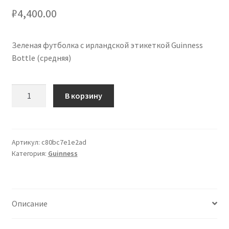
₽
4,400.00
Зеленая футболка с ирландской этикеткой Guinness
Bottle (средняя)
Количество
В корзину
товара
Guinness
Bottle
Green
Артикул:
c80bc7e1e2ad
Категория:
Guinness
Irish
Label
T-
Shirt
Описание
(Medium)