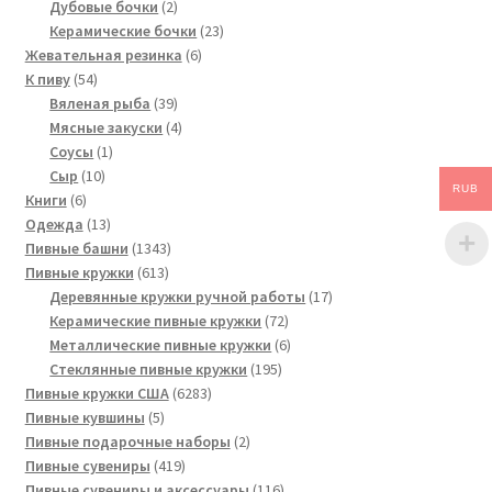
2
товаров
Дубовые бочки
2
товара
23
Керамические бочки
23
6
товара
Жевательная резинка
6
54
товаров
К пиву
54
товара
39
Вяленая рыба
39
товаров
4
Мясные закуски
4
1
товара
Соусы
1
10
товар
Сыр
10
RUB
6
товаров
Книги
6
товаров
13
Одежда
13
товаров
1343
Пивные башни
1343
613
товара
Пивные кружки
613
товаров
17
Деревянные кружки ручной работы
17
72
товаров
Керамические пивные кружки
72
товара
6
Металлические пивные кружки
6
195
товаров
Стеклянные пивные кружки
195
6283
товаров
Пивные кружки США
6283
5
товара
Пивные кувшины
5
товаров
2
Пивные подарочные наборы
2
419
товара
Пивные сувениры
419
товаров
116
Пивные сувениры и аксессуары
116