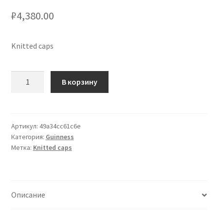
₽
4,380.00
Сигары
Скидки
Knitted caps
Схема проезда
Количество
В корзину
товара
Услуги
Guinness
Cap
Юр. лицам
Grey,
Артикул:
49a34cc61c6e
Категория:
Guinness
One
Метка:
Knitted caps
Size
Fits
All
Описание