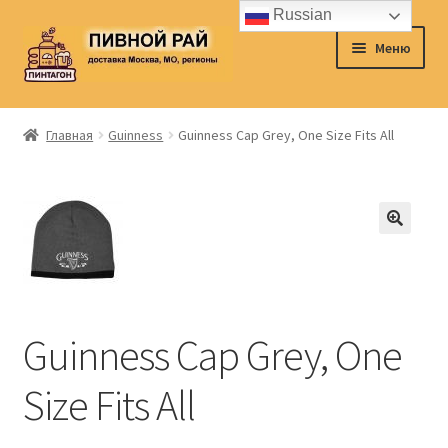
Russian
Перейти
Перейти
Меню
к
к
навигации
содержимому
Главная
Главная
Guinness
Guinness Cap Grey, One Size Fits All
Аккаунт
Доставка
Заказ
Контакты
Guinness Cap Grey, One
Корзина
Size Fits All
О нас