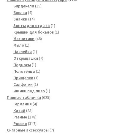
15
товаров
Бирдекели
15
4
товаров
Брелки
4
товара
14
Значки
14
товаров
1
Зонты для отдыха
1
товар
1
Крышки для бокалов
1
46
товар
Магнитики
46
1
товаров
Мыло
1
товар
1
Наклейки
1
товар
7
Открывашки
7
1
товаров
Подносы
1
товар
1
Полотенца
1
1
товар
Прищепки
1
1
товар
Салфетки
1
товар
1
Ящики под пиво
1
товар
625
Пивные таблички
625
4
товаров
Германия
4
25
товара
Китай
25
товаров
278
Разные
278
товаров
317
Россия
317
товаров
7
Сигарные аксессуары
7