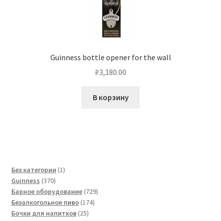
Guinness bottle opener for the wall
₽
3,180.00
В корзину
1
Без категории
1
370
товар
Guinness
370
товаров
729
Барное оборудование
729
174
товаров
Безалкогольное пиво
174
25
товара
Бочки для напитков
25