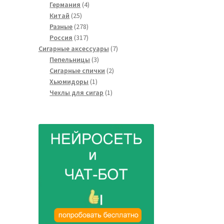
4
товаров
Германия
4
25
товара
Китай
25
товаров
278
Разные
278
товаров
317
Россия
317
товаров
7
Сигарные аксессуары
7
3
товаров
Пепельницы
3
товара
2
Сигарные спички
2
1
товара
Хьюмидоры
1
товар
1
Чехлы для сигар
1
товар