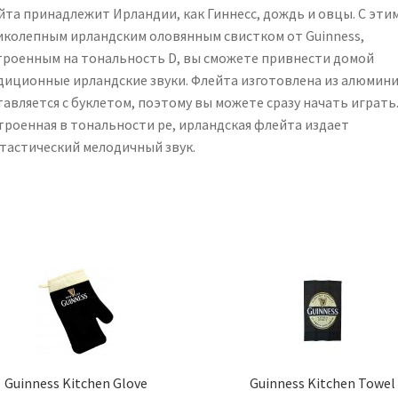
йта принадлежит Ирландии, как Гиннесс, дождь и овцы. С эти
иколепным ирландским оловянным свистком от Guinness,
троенным на тональность D, вы сможете привнести домой
диционные ирландские звуки. Флейта изготовлена ​​из алюмини
авляется с буклетом, поэтому вы можете сразу начать играть
троенная в тональности ре, ирландская флейта издает
тастический мелодичный звук.
Guinness Kitchen Glove
Guinness Kitchen Towel