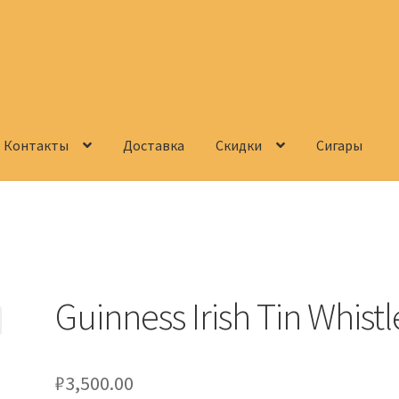
Контакты
Доставка
Скидки
Сигары
Корзина
О нас
Сигары
Скидки
Схема проезда
Услуги
Юр. лицам
Guinness Irish Tin Whistl
₽
3,500.00