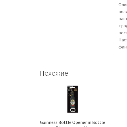
Фле
вел
нас
тра
пост
Нас
фан
Похожие
Guinness Bottle Opener in Bottle