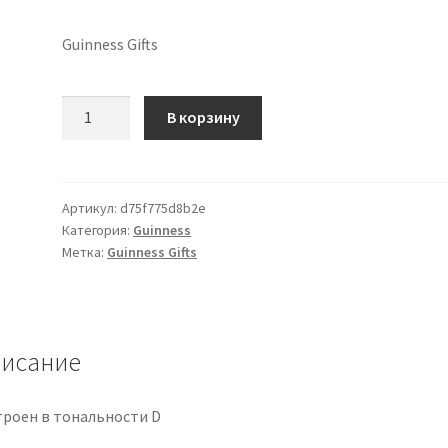
Guinness Gifts
Количество
В корзину
товара
Guinness
Irish
Tin
Артикул:
d75f775d8b2e
Категория:
Guinness
Whistle
Метка:
Guinness Gifts
исание
троен в тональности D