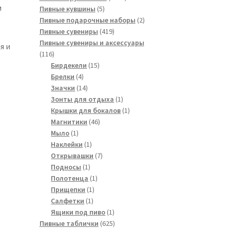
м
5
товара
Пивные кувшины
5
товаров
2
Пивные подарочные наборы
2
419
товара
Пивные сувениры
419
товаров
Пивные сувениры и аксессуары
я и
116
116
.
товаров
15
Бирдекели
15
4
товаров
Брелки
4
товара
14
Значки
14
товаров
1
Зонты для отдыха
1
товар
1
Крышки для бокалов
1
46
товар
Магнитики
46
1
товаров
Мыло
1
товар
1
Наклейки
1
товар
7
Открывашки
7
1
товаров
Подносы
1
товар
1
Полотенца
1
1
товар
Прищепки
1
1
товар
Салфетки
1
товар
1
Ящики под пиво
1
товар
625
Пивные таблички
625