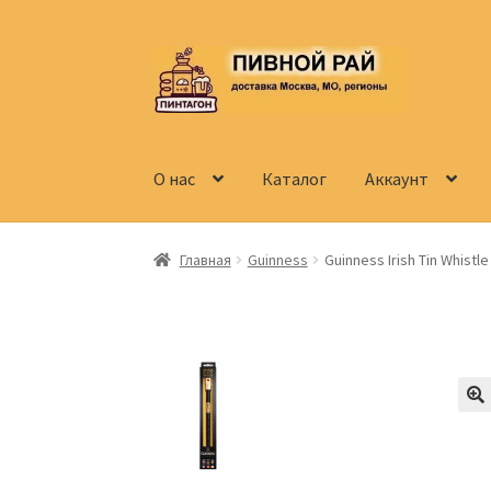
Перейти
Перейти
к
к
навигации
содержимому
О нас
Каталог
Аккаунт
Главная
Аккаунт
Доставка
Заказ
Контакты
Главная
Guinness
Guinness Irish Tin Whistle