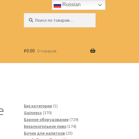
Russian
Искать:
Поиск
₽
0.00
0 товаров
e
1
Без категории
1
370
товар
Guinness
370
товаров
729
Барное оборудование
729
174
товаров
Безалкогольное пиво
174
25
товара
Бочки для напитков
25