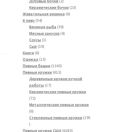
2
товаров
Дубовые бочки
2
товара
23
Керамические бочки
23
6
товара
Жевательная резинка
6
54
товаров
К пиву
54
товара
39
Вяленая рыба
39
товаров
4
Мясные закуски
4
1
товара
Соусы
1
10
товар
Сыр
10
6
товаров
Книги
6
товаров
13
Одежда
13
товаров
1343
Пивные башни
1343
613
товара
Пивные кружки
613
товаров
Деревянные кружки ручной
17
работы
17
товаров
Керамические пивные кружки
72
72
товара
Металлические пивные кружки
6
6
товаров
Стеклянные пивные кружки
195
195
товаров
6283
Пивные кружки США
6283