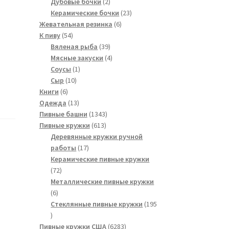
2
товаров
Дубовые бочки
2
товара
23
Керамические бочки
23
6
товара
Жевательная резинка
6
54
товаров
К пиву
54
товара
39
Вяленая рыба
39
товаров
4
Мясные закуски
4
1
товара
Соусы
1
10
товар
Сыр
10
6
товаров
Книги
6
товаров
13
Одежда
13
товаров
1343
Пивные башни
1343
613
товара
Пивные кружки
613
товаров
Деревянные кружки ручной
17
работы
17
товаров
Керамические пивные кружки
72
72
товара
Металлические пивные кружки
6
6
товаров
Стеклянные пивные кружки
195
195
товаров
6283
Пивные кружки США
6283