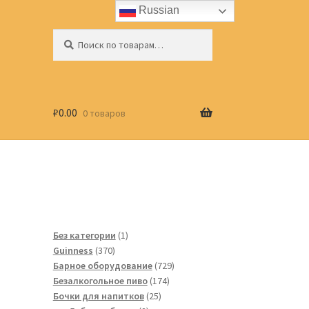
Russian
Искать:
Поиск
₽
0.00
0 товаров
1
Без категории
1
370
товар
Guinness
370
товаров
729
Барное оборудование
729
174
товаров
Безалкогольное пиво
174
25
товара
Бочки для напитков
25