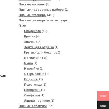
5
товара
Пивные кувшины
5
товаров
2
Пивные подарочные наборы
2
419
товара
Пивные сувениры
419
товаров
Пивные сувениры и аксессуары
116
116
товаров
15
Бирдекели
15
4
товаров
Брелки
4
товара
14
Значки
14
товаров
1
Зонты для отдыха
1
товар
1
Крышки для бокалов
1
46
товар
Магнитики
46
1
товаров
Мыло
1
товар
1
Наклейки
1
товар
7
Открывашки
7
ucan
1
товаров
Подносы
1
товар
1
Полотенца
1
1
товар
Прищепки
1
1
товар
Салфетки
1
RUB
товар
1
Ящики под пиво
1
товар
625
Пивные таблички
625
USD