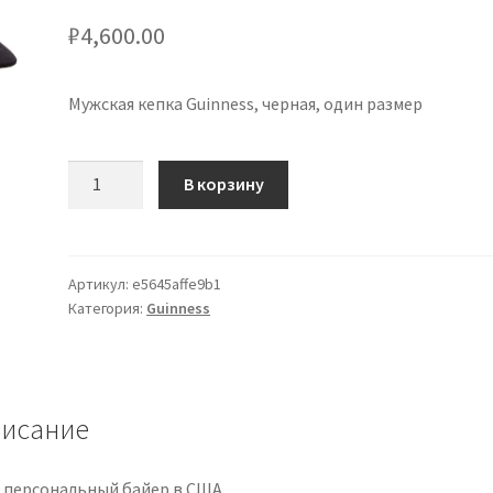
₽
4,600.00
Мужская кепка Guinness, черная, один размер
Количество
В корзину
товара
Guinness
Men's
Hat,
Артикул:
e5645affe9b1
Категория:
Guinness
Black,
One
Size
исание
 персональный байер в США.