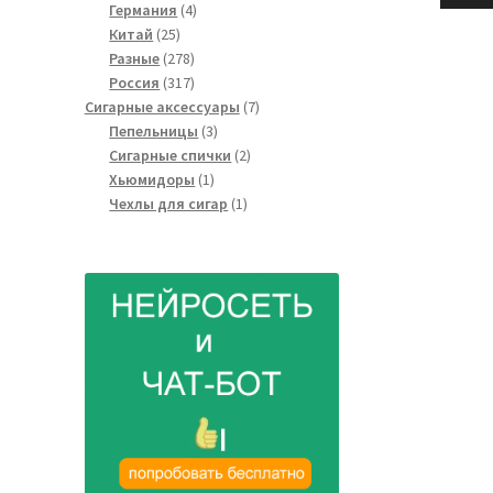
4
товаров
Германия
4
25
товара
Китай
25
товаров
278
Разные
278
товаров
317
Россия
317
товаров
7
Сигарные аксессуары
7
3
товаров
Пепельницы
3
товара
2
Сигарные спички
2
1
товара
Хьюмидоры
1
товар
1
Чехлы для сигар
1
товар