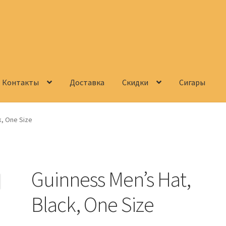
Контакты
Доставка
Скидки
Сигары
Корзина
О нас
Сигары
Скидки
Схема проезда
Услуги
Юр. лицам
k, One Size
Guinness Men’s Hat,
Black, One Size