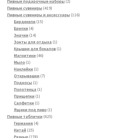
товаров
2
Пивные подарочные наборы
2
419
товара
Пивные сувениры
419
товаров
116
Пивные сувениры и аксессуары
116
15
товаров
Бирдекели
15
4
товаров
Брелки
4
товара
14
Значки
14
товаров
1
Зонты для отдыха
1
товар
1
Крышки для бокалов
1
46
товар
Магнитики
46
1
товаров
Мыло
1
товар
1
Наклейки
1
товар
7
Открывашки
7
1
товаров
Подносы
1
товар
1
Полотенца
1
1
товар
Прищепки
1
1
товар
Салфетки
1
товар
1
Ящики под пиво
1
товар
625
Пивные таблички
625
4
товаров
Германия
4
25
товара
Китай
25
товаров
278
Разные
278