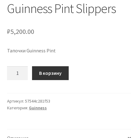
Guinness Pint Slippers
Сигары
Скидки
₽
5,200.00
Схема проезда
Тапочки Guinness Pint
Услуги
Количество
В корзину
Юр. лицам
товара
Guinness
Pint
Slippers
Артикул:
57544c281f53
Категория:
Guinness
Описание