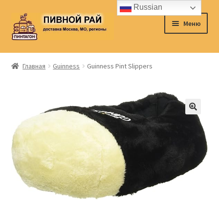
Russian
Перейти
Перейти
Меню
к
к
навигации
содержимому
Главная
Главная
Guinness
Guinness Pint Slippers
Аккаунт
Доставка
Заказ
Контакты
Корзина
О нас