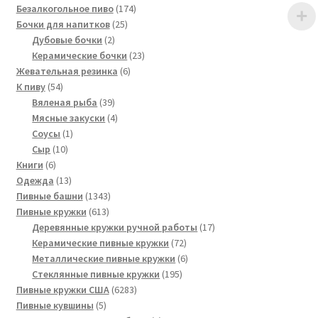
174
товаров
Безалкогольное пиво
174
25
товара
Бочки для напитков
25
2
товаров
Дубовые бочки
2
товара
23
Керамические бочки
23
6
товара
Жевательная резинка
6
54
товаров
К пиву
54
товара
39
Вяленая рыба
39
товаров
4
Мясные закуски
4
1
товара
Соусы
1
10
товар
Сыр
10
6
товаров
Книги
6
товаров
13
Одежда
13
товаров
1343
Пивные башни
1343
613
товара
Пивные кружки
613
товаров
17
Деревянные кружки ручной работы
17
72
товаров
Керамические пивные кружки
72
товара
6
Металлические пивные кружки
6
195
товаров
Стеклянные пивные кружки
195
6283
товаров
Пивные кружки США
6283
5
товара
Пивные кувшины
5