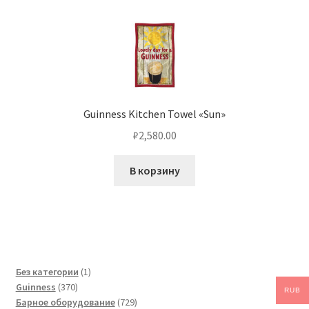
Guinness Kitchen Towel «Sun»
₽
2,580.00
В корзину
1
Без категории
1
370
товар
Guinness
370
RUB
товаров
729
Барное оборудование
729