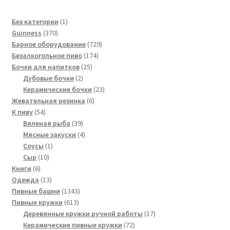
1
Без категории
1
370
товар
Guinness
370
товаров
729
Барное оборудование
729
174
товаров
Безалкогольное пиво
174
25
товара
Бочки для напитков
25
2
товаров
Дубовые бочки
2
товара
23
Керамические бочки
23
6
товара
Жевательная резинка
6
54
товаров
К пиву
54
товара
39
Вяленая рыба
39
товаров
4
Мясные закуски
4
1
товара
Соусы
1
10
товар
Сыр
10
6
товаров
Книги
6
товаров
13
Одежда
13
товаров
1343
Пивные башни
1343
613
товара
Пивные кружки
613
товаров
17
Деревянные кружки ручной работы
17
72
товаров
Керамические пивные кружки
72