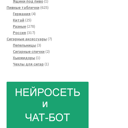
товар
1
Ящики под пиво
1
товар
625
Пивные таблички
625
4
товаров
Германия
4
25
товара
Китай
25
товаров
278
Разные
278
товаров
317
Россия
317
товаров
7
Сигарные аксессуары
7
3
товаров
Пепельницы
3
товара
2
Сигарные спички
2
1
товара
Хьюмидоры
1
товар
1
Чехлы для сигар
1
товар