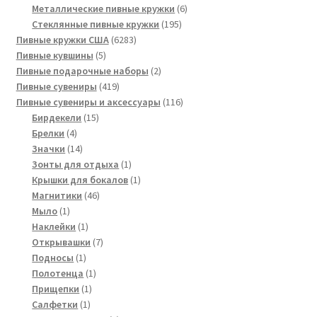
товара
6
Металлические пивные кружки
6
195
товаров
Стеклянные пивные кружки
195
6283
товаров
Пивные кружки США
6283
5
товара
Пивные кувшины
5
товаров
2
Пивные подарочные наборы
2
419
товара
Пивные сувениры
419
товаров
116
Пивные сувениры и аксессуары
116
15
товаров
Бирдекели
15
4
товаров
Брелки
4
товара
14
Значки
14
товаров
1
Зонты для отдыха
1
товар
1
Крышки для бокалов
1
46
товар
Магнитики
46
1
товаров
Мыло
1
товар
1
Наклейки
1
товар
7
Открывашки
7
1
товаров
Подносы
1
товар
1
Полотенца
1
1
товар
Прищепки
1
1
товар
Салфетки
1