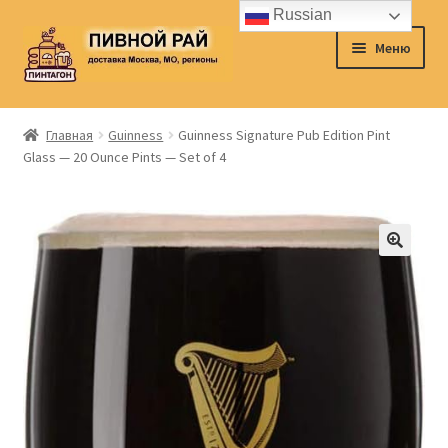
Russian
Перейти
Перейти
Меню
к
к
навигации
содержимому
Главная
Главная
Guinness
Guinness Signature Pub Edition Pint
Glass — 20 Ounce Pints — Set of 4
Аккаунт
Доставка
Заказ
Контакты
Корзина
О нас