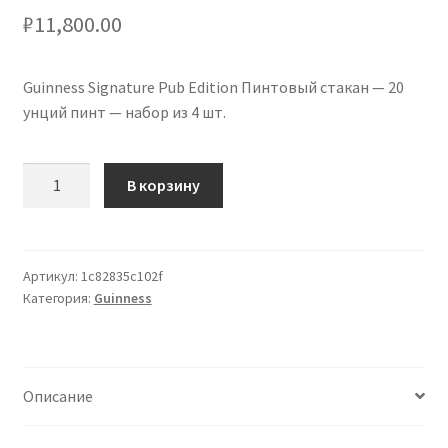
₽
11,800.00
Guinness Signature Pub Edition Пинтовый стакан — 20
унций пинт — набор из 4 шт.
Количество
В корзину
товара
Guinness
Signature
Pub
Артикул:
1c82835c102f
Категория:
Guinness
Edition
Pint
Glass
-
Описание
20
Ounce