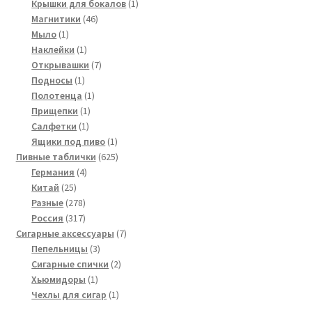
товар
1
Крышки для бокалов
1
46
товар
Магнитики
46
1
товаров
Мыло
1
товар
1
Наклейки
1
товар
7
Открывашки
7
1
товаров
Подносы
1
товар
1
Полотенца
1
1
товар
Прищепки
1
1
товар
Салфетки
1
товар
1
Ящики под пиво
1
товар
625
Пивные таблички
625
4
товаров
Германия
4
25
товара
Китай
25
товаров
278
Разные
278
товаров
317
Россия
317
товаров
7
Сигарные аксессуары
7
3
товаров
Пепельницы
3
товара
2
Сигарные спички
2
1
товара
Хьюмидоры
1
товар
1
Чехлы для сигар
1
товар