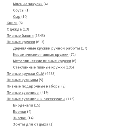
товаров
4
Мясные закуски
4
1
товара
Соусы
1
10
товар
Сыр
10
6
товаров
Книги
6
товаров
13
Одежда
13
товаров
1343
Пивные башни
1343
613
товара
Пивные кружки
613
товаров
17
Деревянные кружки ручной работы
17
72
товаров
Керамические пивные кружки
72
товара
6
Металлические пивные кружки
6
195
товаров
Стеклянные пивные кружки
195
6283
товаров
Пивные кружки США
6283
5
товара
Пивные кувшины
5
товаров
2
Пивные подарочные наборы
2
419
товара
Пивные сувениры
419
товаров
116
Пивные сувениры и аксессуары
116
15
товаров
Бирдекели
15
4
товаров
Брелки
4
товара
14
Значки
14
товаров
1
Зонты для отдыха
1