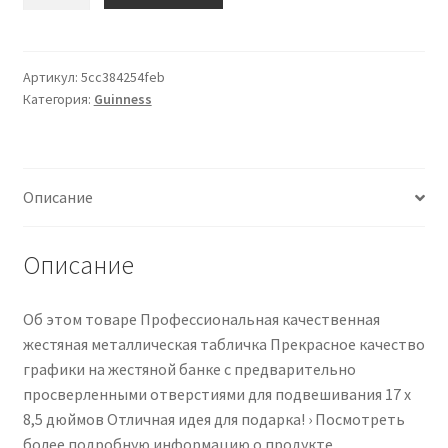
товара
Guinness
Stout
Pint
Артикул:
5cc384254feb
Категория:
Guinness
Beer
Metal
Tin
Sign
Описание
9
x
18in
Описание
Об этом товаре Профессиональная качественная
жестяная металлическая табличка Прекрасное качество
графики на жестяной банке с предварительно
просверленными отверстиями для подвешивания 17 x
8,5 дюймов Отличная идея для подарка! › Посмотреть
более подробную информацию о продукте