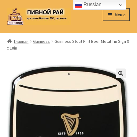
Russian
Перейти
Перейти
Меню
к
к
навигации
содержимому
Главная
Главная
Guinness
Guinness Stout Pint Beer Metal Tin Sign 9
x 18in
Аккаунт
Доставка
Заказ
Контакты
Корзина
О нас