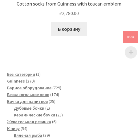
Cotton socks from Guinness with toucan emblem
₽
2,780.00
В корзину
RUB
1
Без категории
1
370
товар
Guinness
370
товаров
729
Барное оборудование
729
174
товаров
Безалкогольное пиво
174
25
товара
Бочки для напитков
25
2
товаров
Дубовые бочки
2
товара
23
Керамические бочки
23
6
товара
Жевательная резинка
6
54
товаров
К пиву
54
товара
39
Вяленая рыба
39