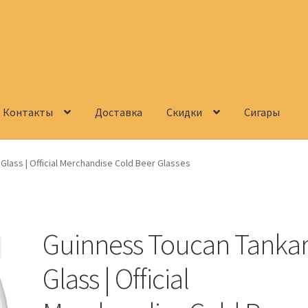
Контакты
Доставка
Скидки
Сигары
Корзина
О нас
Сигары
Скидки
Схема проезда
Услуги
Юр. лицам
Glass | Official Merchandise Cold Beer Glasses
Guinness Toucan Tanka
Glass | Official