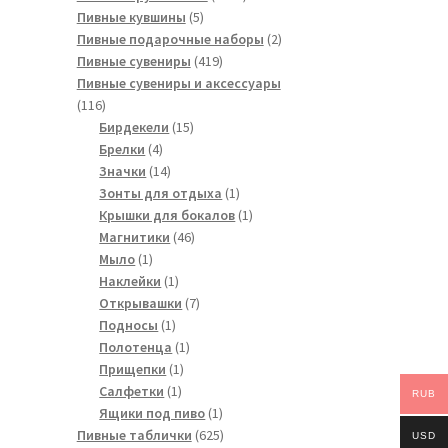
5
товара
Пивные кувшины
5
товаров
2
Пивные подарочные наборы
2
419
товара
Пивные сувениры
419
товаров
Пивные сувениры и аксессуары
116
116
товаров
15
Бирдекели
15
4
товаров
Брелки
4
товара
14
Значки
14
товаров
1
Зонты для отдыха
1
товар
1
Крышки для бокалов
1
46
товар
Магнитики
46
1
товаров
Мыло
1
товар
1
Наклейки
1
товар
7
Открывашки
7
1
товаров
Подносы
1
товар
1
Полотенца
1
1
товар
Прищепки
1
1
товар
Салфетки
1
RUB
товар
1
Ящики под пиво
1
товар
625
Пивные таблички
625
USD