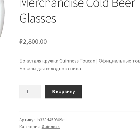
Merchandise Cold Beer
Glasses
₽
2,800.00
Бокал для кружки Guinness Toucan | Официальные то
Бокалы для холодного пива
Количество
В корзину
товара
Guinness
Toucan
Tankard
Артикул:
b338d459809e
Категория:
Guinness
Glass
|