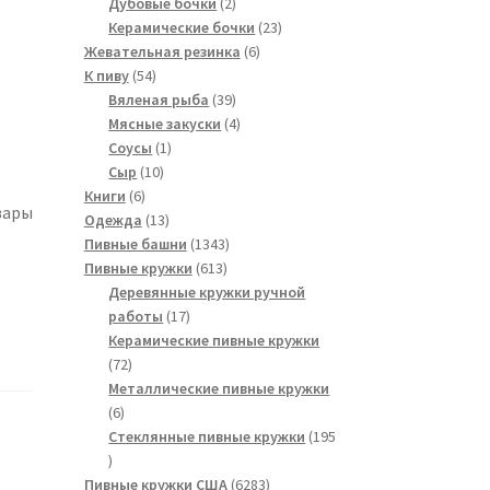
2
товаров
Дубовые бочки
2
товара
23
Керамические бочки
23
6
товара
Жевательная резинка
6
54
товаров
К пиву
54
товара
39
Вяленая рыба
39
товаров
4
Мясные закуски
4
1
товара
Соусы
1
10
товар
Сыр
10
6
товаров
Книги
6
вары
товаров
13
Одежда
13
товаров
1343
Пивные башни
1343
613
товара
Пивные кружки
613
товаров
Деревянные кружки ручной
17
работы
17
товаров
Керамические пивные кружки
72
72
товара
Металлические пивные кружки
6
6
товаров
Стеклянные пивные кружки
195
195
товаров
6283
Пивные кружки США
6283