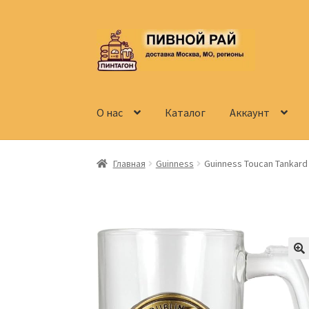
Перейти
Перейти
к
к
навигации
содержимому
О нас
Каталог
Аккаунт
Главная
Аккаунт
Доставка
Заказ
Контакты
Главная
Guinness
Guinness Toucan Tankard 