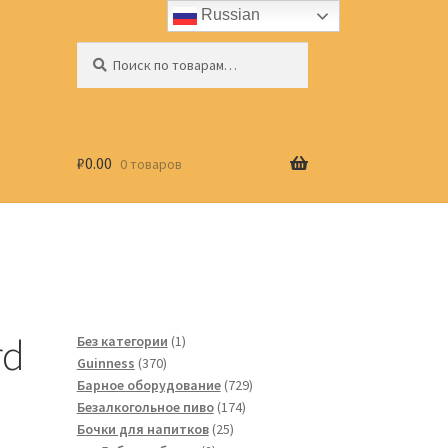
Russian
Искать:
Поиск
₽
0.00
0 товаров
rd
1
Без категории
1
370
товар
Guinness
370
товаров
729
Барное оборудование
729
174
товаров
Безалкогольное пиво
174
25
товара
Бочки для напитков
25