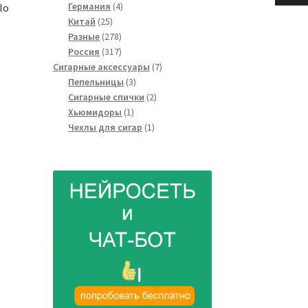
4
товаров
Германия
4
lo
25
товара
Китай
25
товаров
278
Разные
278
товаров
317
Россия
317
товаров
7
Сигарные аксессуары
7
3
товаров
Пепельницы
3
товара
2
Сигарные спички
2
1
товара
Хьюмидоры
1
товар
1
Чехлы для сигар
1
товар