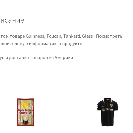
Official
Merchandise
Cold
исание
Beer
Glasses
том товаре Guinness, Toucan, Tankard, Glass › Посмотреть
олнительную информацию о продукте
уп и доставка товаров из Америки