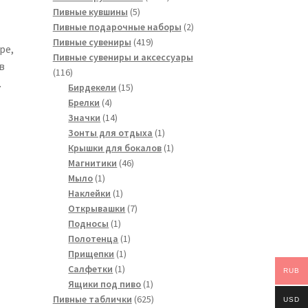
5
товара
Пивные кувшины
5
товаров
2
Пивные подарочные наборы
2
419
товара
Пивные сувениры
419
ре,
товаров
Пивные сувениры и аксессуары
в
116
116
.
товаров
15
Бирдекели
15
4
товаров
Брелки
4
товара
14
Значки
14
товаров
1
Зонты для отдыха
1
товар
1
Крышки для бокалов
1
46
товар
Магнитики
46
1
товаров
Мыло
1
товар
1
Наклейки
1
товар
7
Открывашки
7
1
товаров
Подносы
1
товар
1
Полотенца
1
1
товар
Прищепки
1
1
товар
Салфетки
1
RUB
товар
1
Ящики под пиво
1
товар
625
Пивные таблички
625
USD