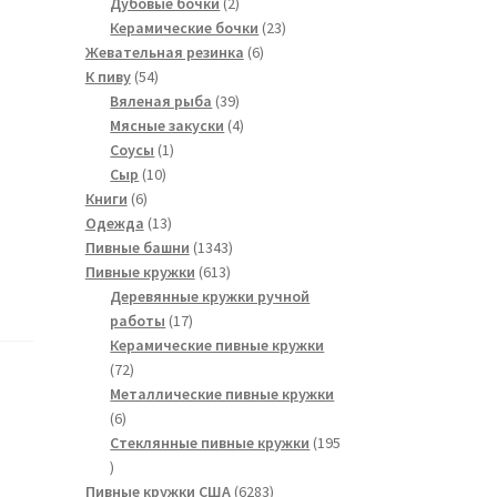
2
товаров
Дубовые бочки
2
товара
23
Керамические бочки
23
6
товара
Жевательная резинка
6
54
товаров
К пиву
54
товара
39
Вяленая рыба
39
товаров
4
Мясные закуски
4
1
товара
Соусы
1
10
товар
Сыр
10
6
товаров
Книги
6
товаров
13
Одежда
13
товаров
1343
Пивные башни
1343
613
товара
Пивные кружки
613
товаров
Деревянные кружки ручной
17
работы
17
товаров
Керамические пивные кружки
72
72
товара
Металлические пивные кружки
6
6
товаров
Стеклянные пивные кружки
195
195
товаров
6283
Пивные кружки США
6283