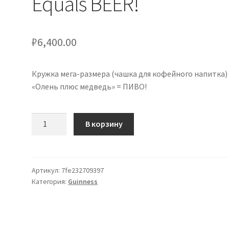
Equals BEER!
₽
6,400.00
Кружка мега-размера (чашка для кофейного напитка)
«Олень плюс медведь» = ПИВО!
Количество
В корзину
товара
Mug
Mega
Size
Артикул:
7fe232709397
Категория:
Guinness
(Coffee
Drink
Cup)
Deer