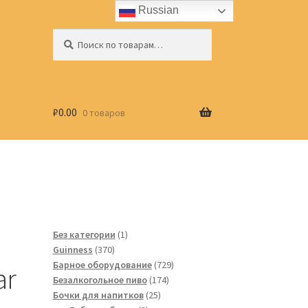
Russian
Искать:
Поиск
₽
0.00
0 товаров
1
Без категории
1
370
товар
Guinness
370
товаров
729
Барное оборудование
729
ar
174
товаров
Безалкогольное пиво
174
25
товара
Бочки для напитков
25