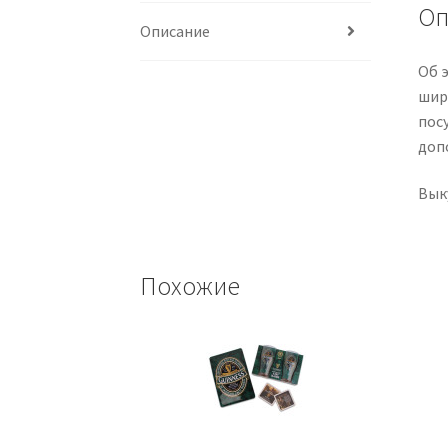
Оп
Описание
Об э
шир
пос
доп
Вык
Похожие