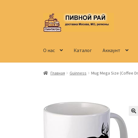
Перейти
Перейти
к
к
навигации
содержимому
О нас
Каталог
Аккаунт
Главная
Аккаунт
Доставка
Заказ
Контакты
Главная
Guinness
Mug Mega Size (Coffee Dr