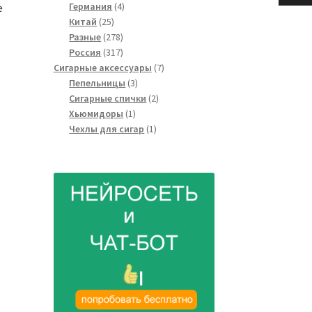
4
товаров
Германия
4
e
25
товара
Китай
25
товаров
278
Разные
278
товаров
317
Россия
317
товаров
7
Сигарные аксессуары
7
3
товаров
Пепельницы
3
товара
2
Сигарные спички
2
1
товара
Хьюмидоры
1
товар
1
Чехлы для сигар
1
товар