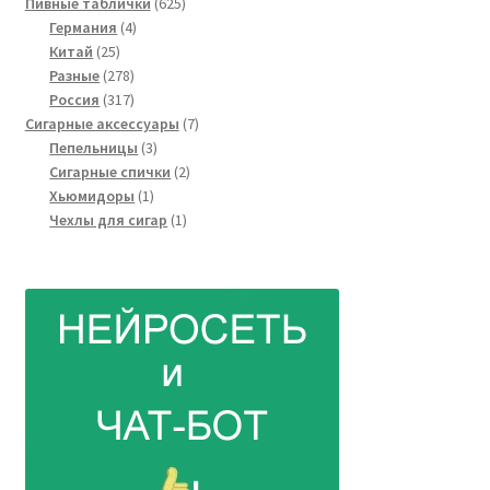
товар
625
Пивные таблички
625
4
товаров
Германия
4
25
товара
Китай
25
товаров
278
Разные
278
товаров
317
Россия
317
товаров
7
Сигарные аксессуары
7
3
товаров
Пепельницы
3
товара
2
Сигарные спички
2
1
товара
Хьюмидоры
1
товар
1
Чехлы для сигар
1
товар