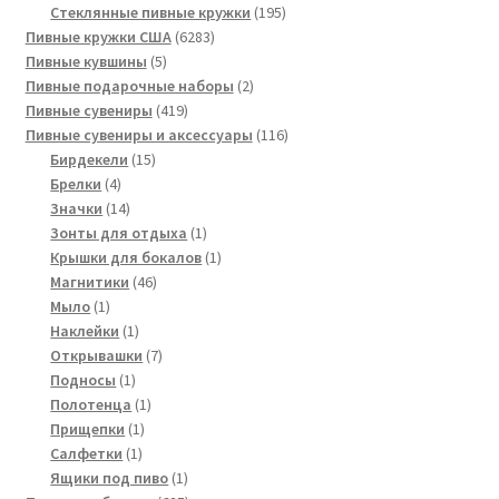
195
товаров
Стеклянные пивные кружки
195
6283
товаров
Пивные кружки США
6283
5
товара
Пивные кувшины
5
товаров
2
Пивные подарочные наборы
2
419
товара
Пивные сувениры
419
товаров
116
Пивные сувениры и аксессуары
116
15
товаров
Бирдекели
15
4
товаров
Брелки
4
товара
14
Значки
14
товаров
1
Зонты для отдыха
1
товар
1
Крышки для бокалов
1
46
товар
Магнитики
46
1
товаров
Мыло
1
товар
1
Наклейки
1
товар
7
Открывашки
7
1
товаров
Подносы
1
товар
1
Полотенца
1
1
товар
Прищепки
1
1
товар
Салфетки
1
товар
1
Ящики под пиво
1