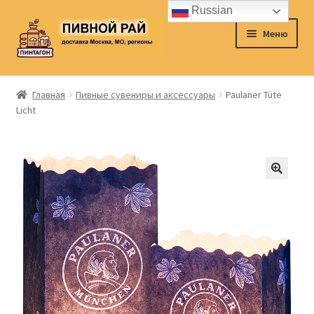
Russian
Перейти
Перейти
Меню
к
к
навигации
содержимому
Главная
Главная
Пивные сувениры и аксессуары
Paulaner Tüte
Licht
Аккаунт
Доставка
Заказ
Контакты
Корзина
О нас