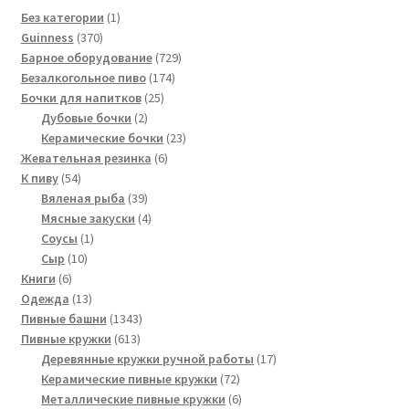
1
Без категории
1
370
товар
Guinness
370
товаров
729
Барное оборудование
729
174
товаров
Безалкогольное пиво
174
25
товара
Бочки для напитков
25
2
товаров
Дубовые бочки
2
товара
23
Керамические бочки
23
6
товара
Жевательная резинка
6
54
товаров
К пиву
54
товара
39
Вяленая рыба
39
товаров
4
Мясные закуски
4
1
товара
Соусы
1
10
товар
Сыр
10
6
товаров
Книги
6
товаров
13
Одежда
13
товаров
1343
Пивные башни
1343
613
товара
Пивные кружки
613
товаров
17
Деревянные кружки ручной работы
17
72
товаров
Керамические пивные кружки
72
товара
6
Металлические пивные кружки
6