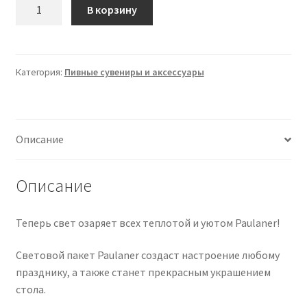
Количество
В корзину
товара
Paulaner
Tüte
Licht
Категория:
Пивные сувениры и аксессуары
Описание
Описание
Теперь свет озаряет всех теплотой и уютом Paulaner!
Световой пакет Paulaner создаст настроение любому
празднику, а также станет прекрасным украшением
стола.