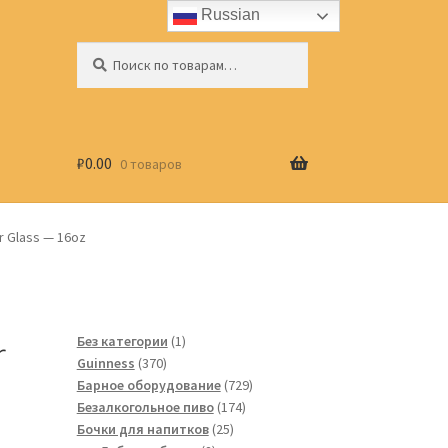
Russian
Искать:
Поиск
₽
0.00
0 товаров
r Glass — 16oz
r
1
Без категории
1
370
товар
Guinness
370
товаров
729
Барное оборудование
729
174
товаров
Безалкогольное пиво
174
25
товара
Бочки для напитков
25