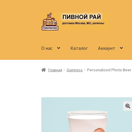
Перейти
Перейти
к
к
навигации
содержимому
О нас
Каталог
Аккаунт
Главная
Аккаунт
Доставка
Заказ
Контакты
Главная
Guinness
Personalized Photo Beer 