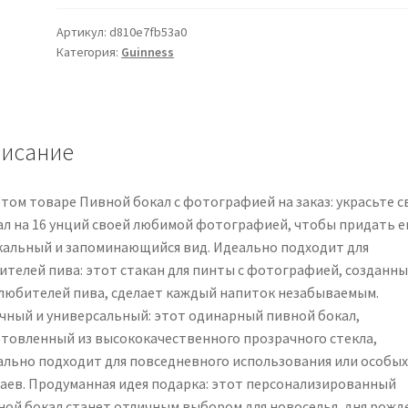
Photo
Beer
Артикул:
d810e7fb53a0
Категория:
Guinness
Glass
-
Custom
Beer
Glass
исание
For
Beer
этом товаре Пивной бокал с фотографией на заказ: украсьте с
Fans
ал на 16 унций своей любимой фотографией, чтобы придать е
-
кальный и запоминающийся вид. Идеально подходит для
Photo
ителей пива: этот стакан для пинты с фотографией, созданн
Pint
 любителей пива, сделает каждый напиток незабываемым.
Glass
чный и универсальный: этот одинарный пивной бокал,
-
отовленный из высококачественного прозрачного стекла,
Single
ально подходит для повседневного использования или особых
Beer
чаев. Продуманная идея подарка: этот персонализированный
Glass
ной бокал станет отличным выбором для новоселья, дня рожд