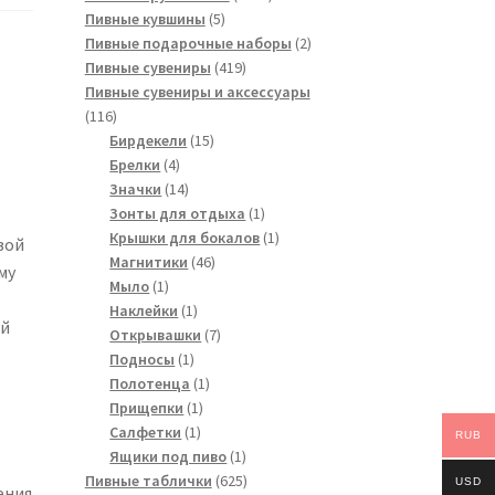
5
товара
Пивные кувшины
5
товаров
2
Пивные подарочные наборы
2
419
товара
Пивные сувениры
419
товаров
Пивные сувениры и аксессуары
116
116
товаров
15
Бирдекели
15
4
товаров
Брелки
4
товара
14
Значки
14
товаров
1
Зонты для отдыха
1
товар
1
Крышки для бокалов
1
вой
46
товар
Магнитики
46
му
1
товаров
Мыло
1
товар
1
Наклейки
1
ый
товар
7
Открывашки
7
1
товаров
Подносы
1
товар
1
Полотенца
1
1
товар
Прищепки
1
1
товар
Салфетки
1
RUB
товар
1
Ящики под пиво
1
товар
625
Пивные таблички
625
USD
ения