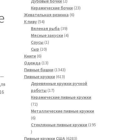
2
товаров
Дубовые бочки
2
товара
23
Керамические бочки
23
e
6
товара
Жевательная резинка
6
54
товаров
К пиву
54
товара
39
Вяленая рыба
39
товаров
4
Мясные закуски
4
1
товара
Соусы
1
10
товар
Сыр
10
6
товаров
Книги
6
товаров
13
Одежда
13
товаров
1343
Пивные башни
1343
 —
613
товара
Пивные кружки
613
товаров
Деревянные кружки ручной
для
17
работы
17
16
товаров
Керамические пивные кружки
72
72
товара
Металлические пивные кружки
6
6
товаров
Стеклянные пивные кружки
195
195
товаров
6283
Пивные кружки США
6283