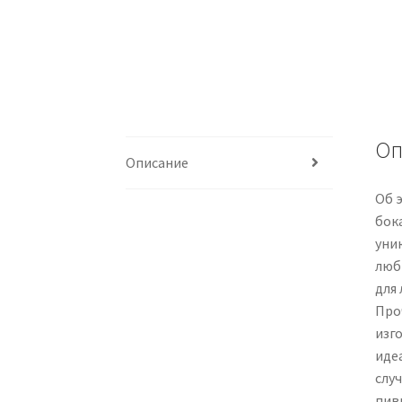
Оп
Описание
Об 
бок
уни
люб
для
Про
изг
иде
слу
пив