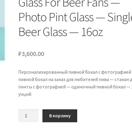
Glass For Beer Fans —
Photo Pint Glass — Singl
Beer Glass — 16oz
₽
3,600.00
Персонализированный пивной бокал с фотографией
пивной бокал на заказ для любителей пива — стакан 
пинты с фотографией — одиночный пивной бокал — 
унций
Количество
В корзину
товара
Personalized