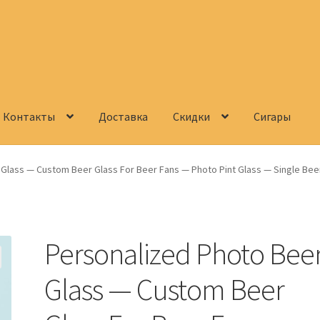
Контакты
Доставка
Скидки
Сигары
Корзина
О нас
Сигары
Скидки
Схема проезда
Услуги
Юр. лицам
Glass — Custom Beer Glass For Beer Fans — Photo Pint Glass — Single Bee
Personalized Photo Bee
Glass — Custom Beer