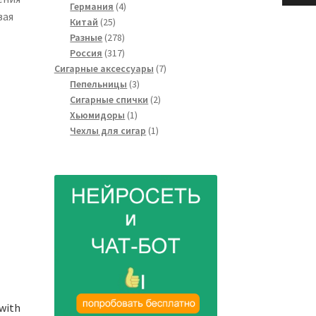
4
товаров
Германия
4
вая
25
товара
Китай
25
товаров
278
Разные
278
товаров
317
Россия
317
товаров
7
Сигарные аксессуары
7
3
товаров
Пепельницы
3
товара
2
Сигарные спички
2
1
товара
Хьюмидоры
1
товар
1
Чехлы для сигар
1
товар
with