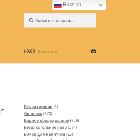
Russian
Искать:
Поиск
₽
0.00
0 товаров
r
1
Без категории
1
370
товар
Guinness
370
товаров
729
Барное оборудование
729
174
товаров
Безалкогольное пиво
174
25
товара
Бочки для напитков
25