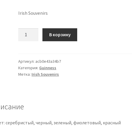
Irish Souvenirs
Количество
В корзину
товара
Shamrock
bottle
stopper
Артикул:
acb0e43a34b7
Категория:
Guinness
Метка:
Irish Souvenirs
исание
ет: серебристый, черный, зеленый, фиолетовый, красный