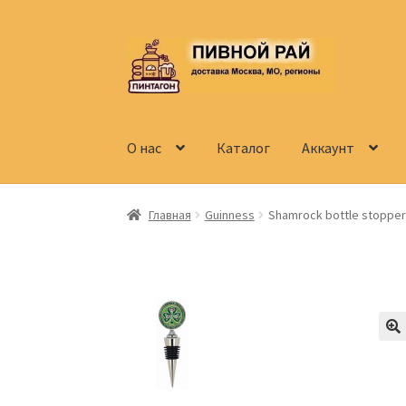
Перейти
Перейти
к
к
навигации
содержимому
О нас
Каталог
Аккаунт
Главная
Аккаунт
Доставка
Заказ
Контакты
Главная
Guinness
Shamrock bottle stopper