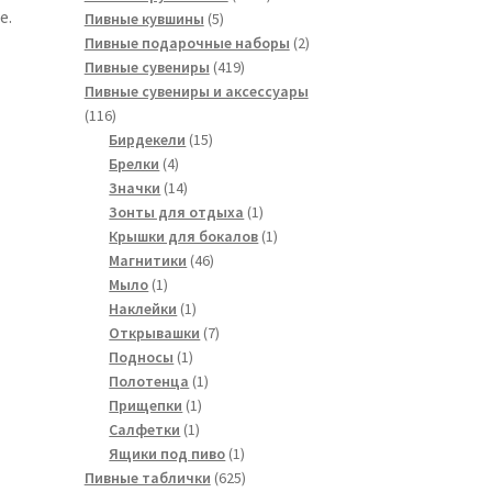
е.
5
товара
Пивные кувшины
5
товаров
2
Пивные подарочные наборы
2
419
товара
Пивные сувениры
419
товаров
Пивные сувениры и аксессуары
116
116
товаров
15
Бирдекели
15
4
товаров
Брелки
4
товара
14
Значки
14
товаров
1
Зонты для отдыха
1
товар
1
Крышки для бокалов
1
46
товар
Магнитики
46
1
товаров
Мыло
1
товар
1
Наклейки
1
товар
7
Открывашки
7
1
товаров
Подносы
1
товар
1
Полотенца
1
1
товар
Прищепки
1
1
товар
Салфетки
1
товар
1
Ящики под пиво
1
товар
625
Пивные таблички
625