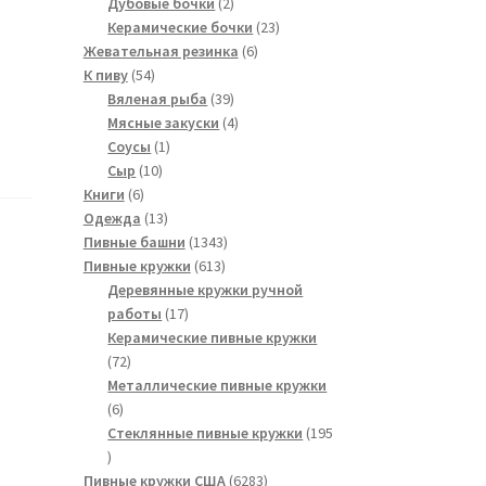
2
товаров
Дубовые бочки
2
товара
23
Керамические бочки
23
6
товара
Жевательная резинка
6
54
товаров
К пиву
54
товара
39
Вяленая рыба
39
товаров
4
Мясные закуски
4
1
товара
Соусы
1
10
товар
Сыр
10
6
товаров
Книги
6
товаров
13
Одежда
13
товаров
1343
Пивные башни
1343
613
товара
Пивные кружки
613
товаров
Деревянные кружки ручной
17
работы
17
товаров
Керамические пивные кружки
72
72
товара
Металлические пивные кружки
6
6
товаров
Стеклянные пивные кружки
195
195
товаров
6283
Пивные кружки США
6283