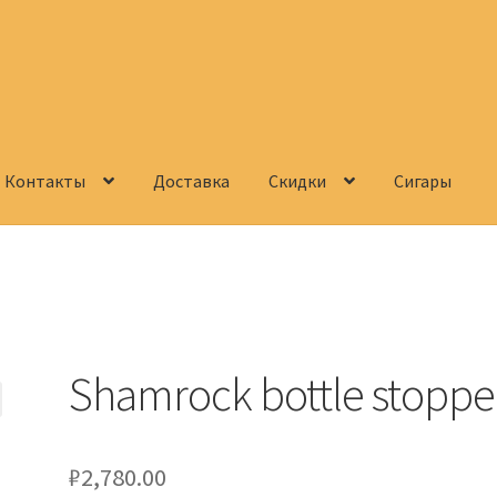
Контакты
Доставка
Скидки
Сигары
Корзина
О нас
Сигары
Скидки
Схема проезда
Услуги
Юр. лицам
Shamrock bottle stoppe
₽
2,780.00