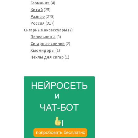
4
товаров
Германия
4
25
товара
Китай
25
товаров
278
Разные
278
товаров
317
Россия
317
товаров
7
Сигарные аксессуары
7
3
товаров
Пепельницы
3
товара
2
Сигарные спички
2
1
товара
Хьюмидоры
1
товар
1
Чехлы для сигар
1
товар