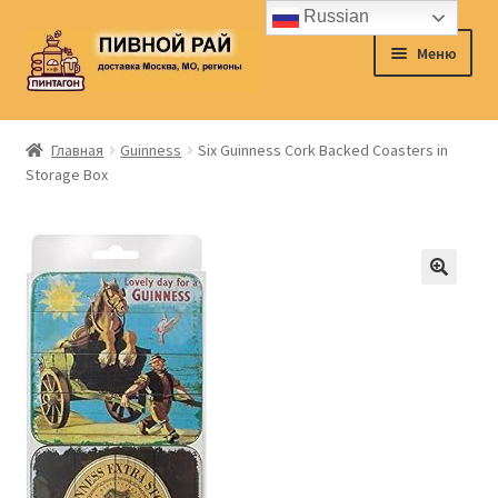
Russian
Перейти
Перейти
Меню
к
к
навигации
содержимому
Главная
Главная
Guinness
Six Guinness Cork Backed Coasters in
Storage Box
Аккаунт
Доставка
Заказ
Контакты
Корзина
О нас