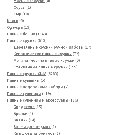
товаров
4
Мясные закуски
4
1
товара
Соусы
1
10
товар
Сыр
10
6
товаров
Книги
6
товаров
13
Одежда
13
товаров
1343
Пивные башни
1343
613
товара
Пивные кружки
613
товаров
17
Деревянные кружки ручной работы
17
72
товаров
Керамические пивные кружки
72
товара
6
Металлические пивные кружки
6
195
товаров
Стеклянные пивные кружки
195
6283
товаров
Пивные кружки США
6283
5
товара
Пивные кувшины
5
товаров
2
Пивные подарочные наборы
2
419
товара
Пивные сувениры
419
товаров
116
Пивные сувениры и аксессуары
116
15
товаров
Бирдекели
15
4
товаров
Брелки
4
товара
14
Значки
14
товаров
1
Зонты для отдыха
1
товар
1
Крышки для бокалов
1