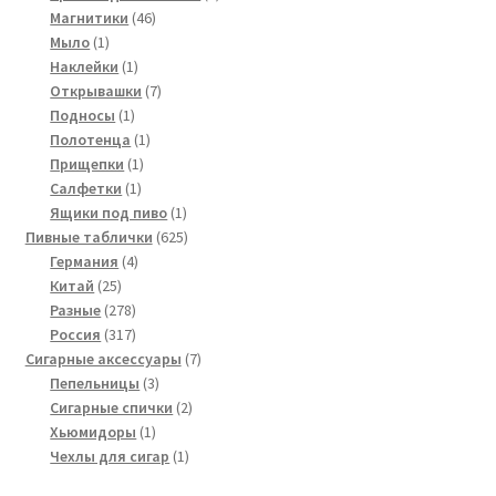
46
товар
Магнитики
46
1
товаров
Мыло
1
товар
1
Наклейки
1
товар
7
Открывашки
7
1
товаров
Подносы
1
товар
1
Полотенца
1
1
товар
Прищепки
1
1
товар
Салфетки
1
товар
1
Ящики под пиво
1
товар
625
Пивные таблички
625
4
товаров
Германия
4
25
товара
Китай
25
товаров
278
Разные
278
товаров
317
Россия
317
товаров
7
Сигарные аксессуары
7
3
товаров
Пепельницы
3
товара
2
Сигарные спички
2
1
товара
Хьюмидоры
1
товар
1
Чехлы для сигар
1
товар