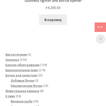
Guinness lighter and bottle opener
₽
4,380.00
В корзину
RUB
1
Без категории
1
370
товар
Guinness
370
товаров
729
Барное оборудование
729
174
товаров
Безалкогольное пиво
174
25
товара
Бочки для напитков
25
2
товаров
Дубовые бочки
2
товара
23
Керамические бочки
23
6
товара
Жевательная резинка
6
54
товаров
К пиву
54
товара
39
Вяленая рыба
39