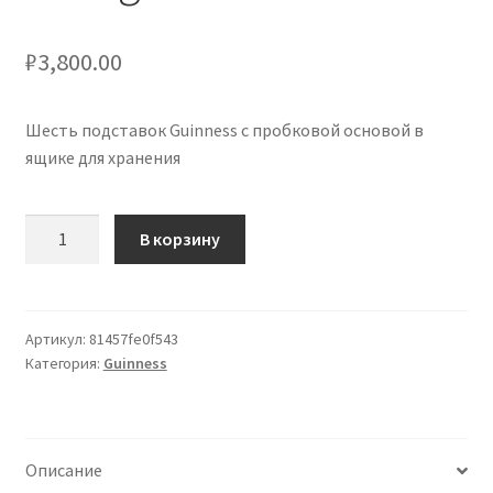
₽
3,800.00
Шесть подставок Guinness с пробковой основой в
ящике для хранения
Количество
В корзину
товара
Six
Guinness
Cork
Артикул:
81457fe0f543
Категория:
Guinness
Backed
Coasters
in
Storage
Описание
Box