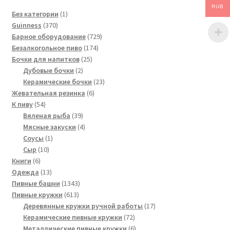
RUB
1
Без категории
1
370
товар
Guinness
370
товаров
729
Барное оборудование
729
174
товаров
Безалкогольное пиво
174
25
товара
Бочки для напитков
25
2
товаров
Дубовые бочки
2
товара
23
Керамические бочки
23
6
товара
Жевательная резинка
6
54
товаров
К пиву
54
товара
39
Вяленая рыба
39
товаров
4
Мясные закуски
4
1
товара
Соусы
1
10
товар
Сыр
10
6
товаров
Книги
6
товаров
13
Одежда
13
товаров
1343
Пивные башни
1343
613
товара
Пивные кружки
613
товаров
17
Деревянные кружки ручной работы
17
72
товаров
Керамические пивные кружки
72
товара
6
Металлические пивные кружки
6