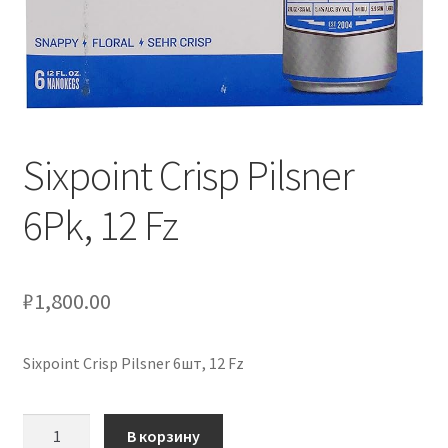
Сигары
Скидки
Схема проезда
Sixpoint Crisp Pilsner
Услуги
6Pk, 12 Fz
Юр. лицам
₽
1,800.00
Sixpoint Crisp Pilsner 6шт, 12 Fz
Количество
В корзину