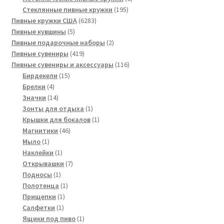
195
товаров
Стеклянные пивные кружки
195
6283
товаров
Пивные кружки США
6283
5
товара
Пивные кувшины
5
товаров
2
Пивные подарочные наборы
2
419
товара
Пивные сувениры
419
товаров
116
Пивные сувениры и аксессуары
116
15
товаров
Бирдекели
15
4
товаров
Брелки
4
товара
14
Значки
14
товаров
1
Зонты для отдыха
1
товар
1
Крышки для бокалов
1
46
товар
Магнитики
46
1
товаров
Мыло
1
товар
1
Наклейки
1
товар
7
Открывашки
7
1
товаров
Подносы
1
товар
1
Полотенца
1
1
товар
Прищепки
1
1
товар
Салфетки
1
товар
1
Ящики под пиво
1