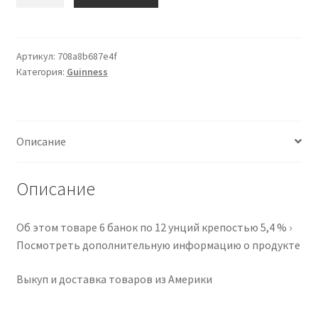
товара
Sixpoint
Crisp
Pilsner
Артикул:
708a8b687e4f
Категория:
Guinness
6Pk,
12
Fz
Описание
Описание
Об этом товаре 6 банок по 12 унций крепостью 5,4 % ›
Посмотреть дополнительную информацию о продукте
Выкуп и доставка товаров из Америки