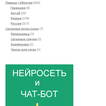
товар
625
Пивные таблички
625
4
товаров
Германия
4
25
товара
Китай
25
товаров
278
Разные
278
товаров
317
Россия
317
товаров
7
Сигарные аксессуары
7
3
товаров
Пепельницы
3
товара
2
Сигарные спички
2
1
товара
Хьюмидоры
1
товар
1
Чехлы для сигар
1
товар