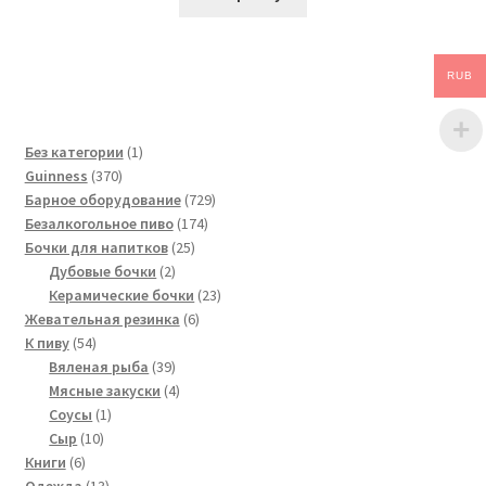
RUB
1
Без категории
1
370
товар
Guinness
370
товаров
729
Барное оборудование
729
174
товаров
Безалкогольное пиво
174
25
товара
Бочки для напитков
25
2
товаров
Дубовые бочки
2
товара
23
Керамические бочки
23
6
товара
Жевательная резинка
6
54
товаров
К пиву
54
товара
39
Вяленая рыба
39
товаров
4
Мясные закуски
4
1
товара
Соусы
1
10
товар
Сыр
10
6
товаров
Книги
6
товаров
13