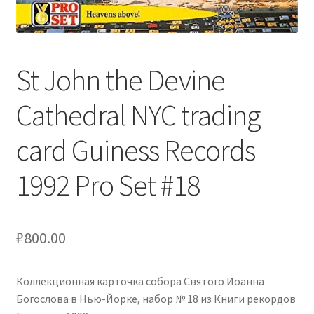
Сигары
Скидки
St John the Devine
Схема проезда
Cathedral NYC trading
Услуги
card Guiness Records
Юр. лицам
1992 Pro Set #18
₽
800.00
Коллекционная карточка собора Святого Иоанна
Богослова в Нью-Йорке, набор № 18 из Книги рекордов