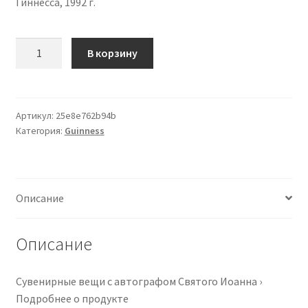
Гиннесса, 1992 г.
Количество
В корзину
товара
St
John
the
Артикул:
25e8e762b94b
Категория:
Guinness
Devine
Cathedral
NYC
trading
Описание
card
Guiness
Records
Описание
1992
Pro
Сувенирные вещи с автографом Святого Иоанна ›
Set
Подробнее о продукте
#18