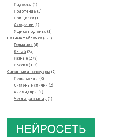
1
товаров
Подносы
1
товар
1
Полотенца
1
1
товар
Прищепки
1
1
товар
Салфетки
1
товар
1
Ящики под пиво
1
товар
625
Пивные таблички
625
4
товаров
Германия
4
25
товара
Китай
25
товаров
278
Разные
278
товаров
317
Россия
317
товаров
7
Сигарные аксессуары
7
3
товаров
Пепельницы
3
товара
2
Сигарные спички
2
1
товара
Хьюмидоры
1
товар
1
Чехлы для сигар
1
товар