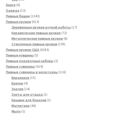
6
товаров
Книги
6
товаров
13
Одежда
13
товаров
1343
Пивные башни
1343
613
товара
Пивные кружки
613
товаров
17
Деревянные кружки ручной работы
17
72
товаров
Керамические пивные кружки
72
товара
6
Металлические пивные кружки
6
195
товаров
Стеклянные пивные кружки
195
6283
товаров
Пивные кружки США
6283
5
товара
Пивные кувшины
5
товаров
2
Пивные подарочные наборы
2
419
товара
Пивные сувениры
419
товаров
116
Пивные сувениры и аксессуары
116
15
товаров
Бирдекели
15
4
товаров
Брелки
4
товара
14
Значки
14
товаров
1
Зонты для отдыха
1
товар
1
Крышки для бокалов
1
46
товар
Магнитики
46
1
товаров
Мыло
1