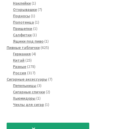
товар
1
Наклейки
1
товар
7
Открывашки
7
1
товаров
Подносы
1
товар
1
Полотенца
1
1
товар
Прищепки
1
1
товар
Салфетки
1
товар
1
Ящики под пиво
1
товар
625
Пивные таблички
625
4
товаров
Германия
4
25
товара
Китай
25
товаров
278
Разные
278
товаров
317
Россия
317
товаров
7
Сигарные аксессуары
7
3
товаров
Пепельницы
3
товара
2
Сигарные спички
2
1
товара
Хьюмидоры
1
товар
1
Чехлы для сигар
1
товар