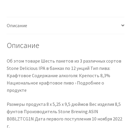
6pk,
12
oz
Описание
Cans
Описание
Об этом товаре Шесть пакетов из 3 различных сортов
Stone Delicious IPA в банках по 12 унций Тип пива:
Крафтовое Содержание алкоголя: Крепость 8,3%
Национальное крафтовое пиво › Подробнее о
продукте
Размеры продукта ‎8 x 5,25 x 9,5 дюймов Вес изделия ‎8,5
фунтов Производитель ‎Stone Brewing ASIN
‎B0BLZTCG1N Дата первого поступления ‎10 ноября 2022
г.