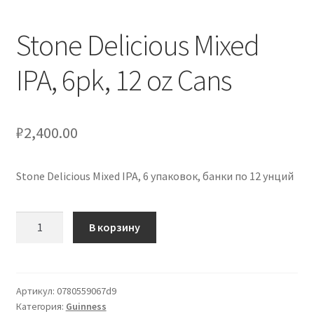
Сигары
Stone Delicious Mixed
Скидки
IPA, 6pk, 12 oz Cans
Схема проезда
₽
2,400.00
Услуги
Юр. лицам
Stone Delicious Mixed IPA, 6 упаковок, банки по 12 унций
Количество
В корзину
товара
Stone
Delicious
Mixed
Артикул:
0780559067d9
Категория:
Guinness
IPA,