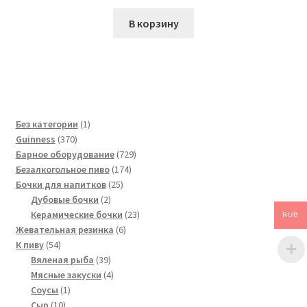
В корзину
1
Без категории
1
370
товар
Guinness
370
товаров
729
Барное оборудование
729
174
товаров
Безалкогольное пиво
174
25
товара
Бочки для напитков
25
2
товаров
Дубовые бочки
2
товара
23
Керамические бочки
23
RUB
6
товара
Жевательная резинка
6
54
товаров
К пиву
54
товара
39
Вяленая рыба
39
товаров
4
Мясные закуски
4
1
товара
Соусы
1
10
товар
Сыр
10