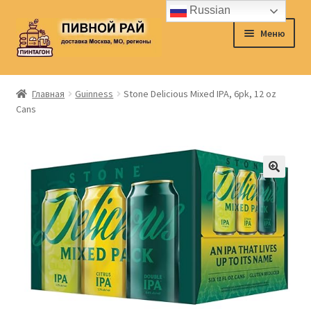
Russian
Перейти
Перейти
Меню
к
к
навигации
содержимому
Главная
Главная
Guinness
Stone Delicious Mixed IPA, 6pk, 12 oz
Cans
Аккаунт
Доставка
Заказ
Контакты
Корзина
О нас