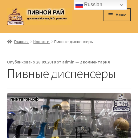
Russian
Перейти
Перейти
Меню
к
к
навигации
содержимому
Главная
Главная
Новости
Пивные диспенсеры
Аккаунт
Опубликовано
28.09.2018
от
admin
—
2 комментария
Доставка
Пивные диспенсеры
Заказ
Контакты
Корзина
О нас