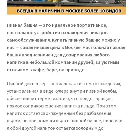
Сигары
Скидки
Пивная башня — это идеальное портативное,
настольное устройство охлаждения пива для
самообслуживания. Купить пивную башню можно у
Схема проезда
нас — самая низкая цена в Москве! Настольная пивная
башня предназначен для дозирования любого
Услуги
напитка в небольшой компании друзей, за уютным
столиком в кафе, баре, на природе.
Юр. лицам
Пивной диспенсер: специальная система охлаждения,
установленная в виде кулера внутри пивной колбы,
обеспечивает герметизацию, что предотвращает
прямое соприкосновение напитка и льда. При этом
напиток остается охлажденным без разбавления
льдом, но при помощи льда в пивной башне, пиво или
любой другой напиток остается холодным до