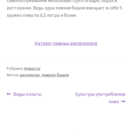
самообслуживания небольших групп в кафе, барах и
ресторанах. Ведь одна пивная башня вмещает в себе 5
кружек пива по 0,5 литра и более.
Каталог пивных диспенсеров
Рубрика:
Новости
Метки
диспенсер
,
пивная башня
Навигация
Предыдущая
Следующая
Виды оплаты
Культура употребления
запись:
запись:
пива
по
записям