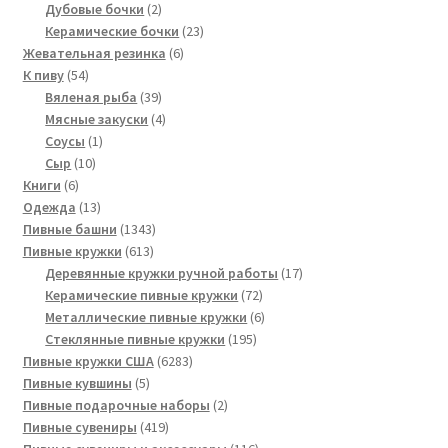
2
товаров
Дубовые бочки
2
товара
23
Керамические бочки
23
6
товара
Жевательная резинка
6
54
товаров
К пиву
54
товара
39
Вяленая рыба
39
товаров
4
Мясные закуски
4
1
товара
Соусы
1
10
товар
Сыр
10
6
товаров
Книги
6
товаров
13
Одежда
13
товаров
1343
Пивные башни
1343
613
товара
Пивные кружки
613
товаров
17
Деревянные кружки ручной работы
17
72
товаров
Керамические пивные кружки
72
товара
6
Металлические пивные кружки
6
195
товаров
Стеклянные пивные кружки
195
6283
товаров
Пивные кружки США
6283
5
товара
Пивные кувшины
5
товаров
2
Пивные подарочные наборы
2
419
товара
Пивные сувениры
419
товаров
116