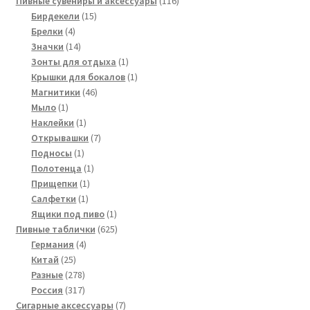
Пивные сувениры и аксессуары
116
15
товаров
Бирдекели
15
4
товаров
Брелки
4
товара
14
Значки
14
товаров
1
Зонты для отдыха
1
товар
1
Крышки для бокалов
1
46
товар
Магнитики
46
1
товаров
Мыло
1
товар
1
Наклейки
1
товар
7
Открывашки
7
1
товаров
Подносы
1
товар
1
Полотенца
1
1
товар
Прищепки
1
1
товар
Салфетки
1
товар
1
Ящики под пиво
1
товар
625
Пивные таблички
625
4
товаров
Германия
4
25
товара
Китай
25
товаров
278
Разные
278
товаров
317
Россия
317
товаров
7
Сигарные аксессуары
7