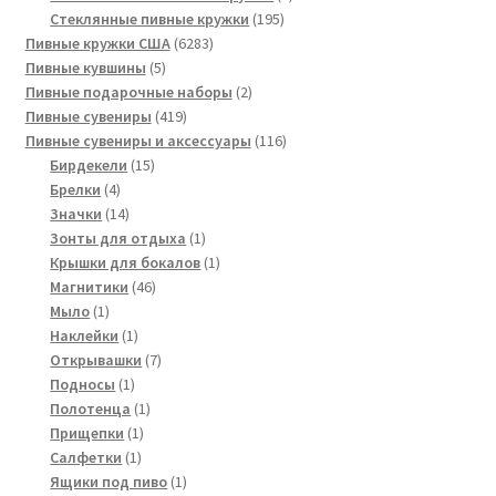
195
товаров
Стеклянные пивные кружки
195
6283
товаров
Пивные кружки США
6283
5
товара
Пивные кувшины
5
товаров
2
Пивные подарочные наборы
2
419
товара
Пивные сувениры
419
товаров
116
Пивные сувениры и аксессуары
116
15
товаров
Бирдекели
15
4
товаров
Брелки
4
товара
14
Значки
14
товаров
1
Зонты для отдыха
1
товар
1
Крышки для бокалов
1
46
товар
Магнитики
46
1
товаров
Мыло
1
товар
1
Наклейки
1
товар
7
Открывашки
7
1
товаров
Подносы
1
товар
1
Полотенца
1
1
товар
Прищепки
1
1
товар
Салфетки
1
товар
1
Ящики под пиво
1