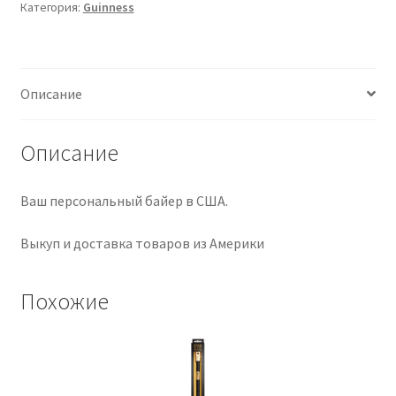
Категория:
Guinness
Licensed
Beer
Brands
Terrain
Описание
Knit
Hat,
Beanie
Описание
Cap,
Authentic,
Ваш персональный байер в США.
New
Выкуп и доставка товаров из Америки
Похожие