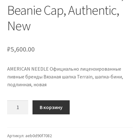
Beanie Cap, Authentic,
New
₽
5,600.00
AMERICAN NEEDLE Официально лицензированные
пивные бренды Вязаная шапка Terrain, шапка-бини,
подлинная, новая
Количество
В корзину
товара
AMERICAN
NEEDLE
Officially
Артикул:
aeb0d90f7082