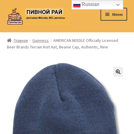
Russian
Перейти
Перейти
Меню
к
к
навигации
содержимому
Главная
Главная
Guinness
AMERICAN NEEDLE Officially Licensed
Beer Brands Terrain Knit Hat, Beanie Cap, Authentic, New
Аккаунт
Доставка
Заказ
Контакты
Корзина
О нас