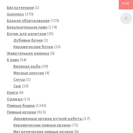
RUB
1
Без категории
1
370
товар
Guinness
370
товаров
729
Барное оборудование
729
174
товаров
Безалкогольное пиво
174
25
товара
Бочки для напитков
25
2
товаров
Дубовые бочки
2
товара
23
Керамические бочки
23
6
товара
Жевательная резинка
6
54
товаров
К пиву
54
товара
39
Вяленая рыба
39
товаров
4
Мясные закуски
4
1
товара
Соусы
1
10
товар
Сыр
10
6
товаров
Книги
6
товаров
13
Одежда
13
товаров
1343
Пивные башни
1343
613
товара
Пивные кружки
613
товаров
17
Деревянные кружки ручной работы
17
72
товаров
Керамические пивные кружки
72
товара
6
Металлические пивные кружки
6