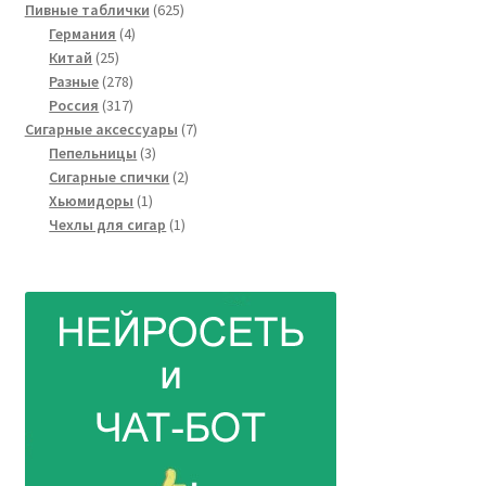
товар
625
Пивные таблички
625
4
товаров
Германия
4
25
товара
Китай
25
товаров
278
Разные
278
товаров
317
Россия
317
товаров
7
Сигарные аксессуары
7
3
товаров
Пепельницы
3
товара
2
Сигарные спички
2
1
товара
Хьюмидоры
1
товар
1
Чехлы для сигар
1
товар