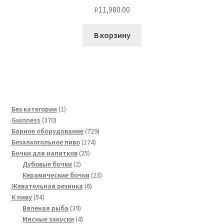
₽
11,980.00
В корзину
1
Без категории
1
370
товар
Guinness
370
товаров
729
Барное оборудование
729
174
товаров
Безалкогольное пиво
174
25
товара
Бочки для напитков
25
2
товаров
Дубовые бочки
2
товара
23
Керамические бочки
23
6
товара
Жевательная резинка
6
54
товаров
К пиву
54
товара
39
Вяленая рыба
39
товаров
4
Мясные закуски
4