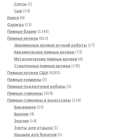
1
товара
Соусы
1
10
товар
Сыр
10
6
товаров
Книги
6
товаров
13
Одежда
13
товаров
1343
Пивные башни
1343
613
товара
Пивные кружки
613
товаров
17
Деревянные кружки ручной работы
17
72
товаров
Керамические пивные кружки
72
товара
6
Металлические пивные кружки
6
195
товаров
Стеклянные пивные кружки
195
6283
товаров
Пивные кружки США
6283
5
товара
Пивные кувшины
5
товаров
2
Пивные подарочные наборы
2
419
товара
Пивные сувениры
419
товаров
116
Пивные сувениры и аксессуары
116
15
товаров
Бирдекели
15
4
товаров
Брелки
4
товара
14
Значки
14
товаров
1
Зонты для отдыха
1
товар
1
Крышки для бокалов
1