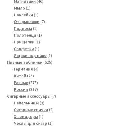
46
товар
Магнитики
46
1
товаров
Мыло
1
товар
1
Наклейки
1
товар
7
Открывашки
7
1
товаров
Подносы
1
товар
1
Полотенца
1
1
товар
Прищепки
1
1
товар
Салфетки
1
товар
1
Ящики под пиво
1
товар
625
Пивные таблички
625
4
товаров
Германия
4
25
товара
Китай
25
товаров
278
Разные
278
товаров
317
Россия
317
товаров
7
Сигарные аксессуары
7
3
товаров
Пепельницы
3
товара
2
Сигарные спички
2
1
товара
Хьюмидоры
1
товар
1
Чехлы для сигар
1
товар