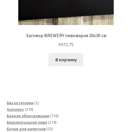
Заговор BREWERY пивоварня 20х30 см
₽
971.75
В корзину
1
Без категории
1
370
товар
Guinness
370
товаров
729
Барное оборудование
729
174
товаров
Безалкогольное пиво
174
25
товара
Бочки для напитков
25