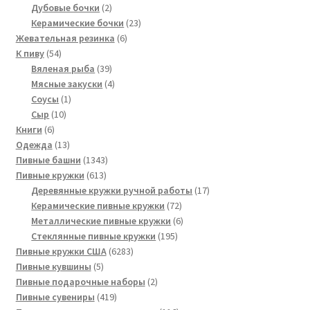
2
товаров
Дубовые бочки
2
товара
23
Керамические бочки
23
6
товара
Жевательная резинка
6
54
товаров
К пиву
54
товара
39
Вяленая рыба
39
товаров
4
Мясные закуски
4
1
товара
Соусы
1
10
товар
Сыр
10
6
товаров
Книги
6
товаров
13
Одежда
13
товаров
1343
Пивные башни
1343
613
товара
Пивные кружки
613
товаров
17
Деревянные кружки ручной работы
17
72
товаров
Керамические пивные кружки
72
товара
6
Металлические пивные кружки
6
195
товаров
Стеклянные пивные кружки
195
6283
товаров
Пивные кружки США
6283
5
товара
Пивные кувшины
5
товаров
2
Пивные подарочные наборы
2
419
товара
Пивные сувениры
419