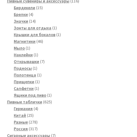
товаров
116
Пивные сувениры и аксессуары
116
15
товаров
Бирдекели
15
4
товаров
Брелки
4
товара
14
Значки
14
товаров
1
Зонты для отдыха
1
товар
1
Крышки для бокалов
1
46
товар
Магнитики
46
1
товаров
Мыло
1
товар
1
Наклейки
1
товар
7
Открывашки
7
1
товаров
Подносы
1
товар
1
Полотенца
1
1
товар
Прищепки
1
1
товар
Салфетки
1
товар
1
Ящики под пиво
1
товар
625
Пивные таблички
625
4
товаров
Германия
4
25
товара
Китай
25
товаров
278
Разные
278
товаров
317
Россия
317
товаров
7
Сигарные аксессуары
7