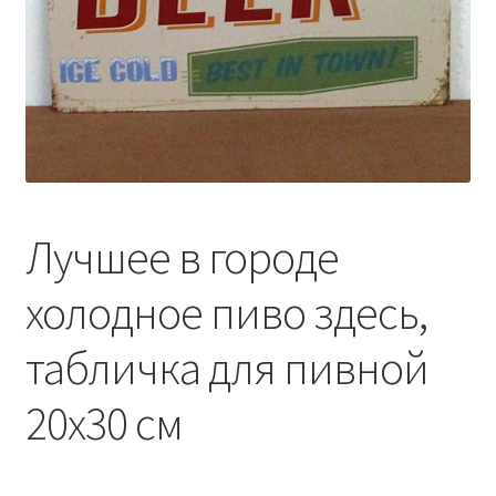
Сигары
Скидки
Схема проезда
Услуги
Лучшее в городе
Юр. лицам
холодное пиво здесь,
табличка для пивной
20х30 см