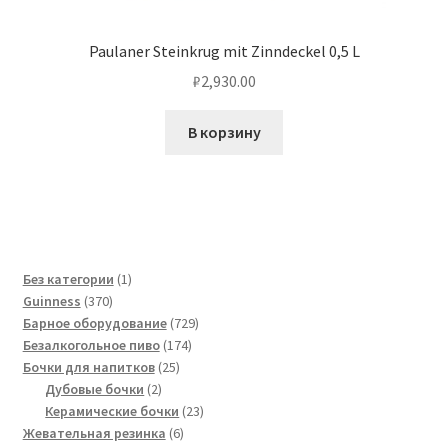
Paulaner Steinkrug mit Zinndeckel 0,5 L
₽
2,930.00
В корзину
1
Без категории
1
370
товар
Guinness
370
товаров
729
Барное оборудование
729
174
товаров
Безалкогольное пиво
174
25
товара
Бочки для напитков
25
2
товаров
Дубовые бочки
2
товара
23
Керамические бочки
23
6
товара
Жевательная резинка
6