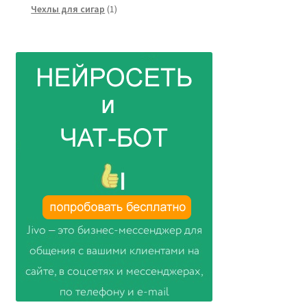
товар
1
Чехлы для сигар
1
товар