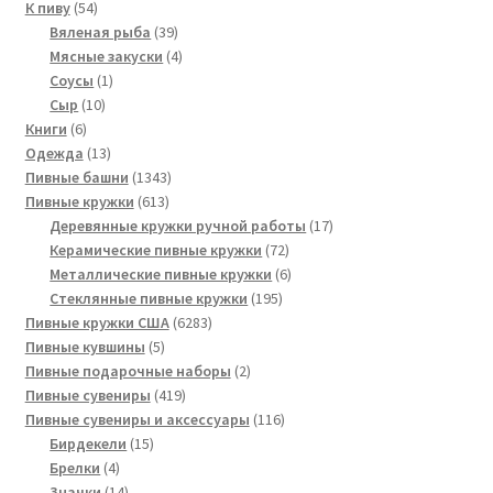
54
товаров
К пиву
54
товара
39
Вяленая рыба
39
товаров
4
Мясные закуски
4
1
товара
Соусы
1
10
товар
Сыр
10
6
товаров
Книги
6
товаров
13
Одежда
13
товаров
1343
Пивные башни
1343
613
товара
Пивные кружки
613
товаров
17
Деревянные кружки ручной работы
17
72
товаров
Керамические пивные кружки
72
товара
6
Металлические пивные кружки
6
195
товаров
Стеклянные пивные кружки
195
6283
товаров
Пивные кружки США
6283
5
товара
Пивные кувшины
5
товаров
2
Пивные подарочные наборы
2
419
товара
Пивные сувениры
419
товаров
116
Пивные сувениры и аксессуары
116
15
товаров
Бирдекели
15
4
товаров
Брелки
4
товара
14
Значки
14