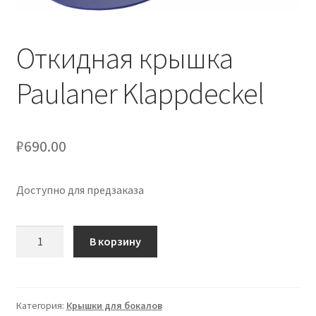
Сигары
Откидная крышка
Скидки
Paulaner Klappdeckel
Схема проезда
Услуги
₽
690.00
Юр. лицам
Доступно для предзаказа
Количество
В корзину
товара
Откидная
крышка
Paulaner
Категория:
Крышки для бокалов