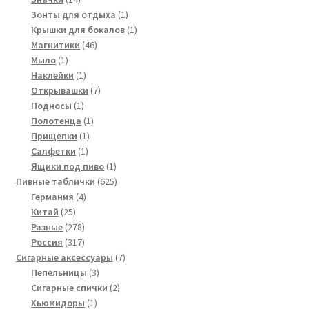
товаров
1
Зонты для отдыха
1
товар
1
Крышки для бокалов
1
46
товар
Магнитики
46
1
товаров
Мыло
1
товар
1
Наклейки
1
товар
7
Открывашки
7
1
товаров
Подносы
1
товар
1
Полотенца
1
1
товар
Прищепки
1
1
товар
Салфетки
1
товар
1
Ящики под пиво
1
товар
625
Пивные таблички
625
4
товаров
Германия
4
25
товара
Китай
25
товаров
278
Разные
278
товаров
317
Россия
317
товаров
7
Сигарные аксессуары
7
3
товаров
Пепельницы
3
товара
2
Сигарные спички
2
1
товара
Хьюмидоры
1