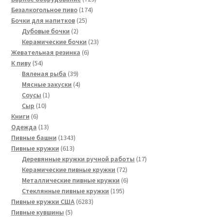
174
товаров
Безалкогольное пиво
174
25
товара
Бочки для напитков
25
2
товаров
Дубовые бочки
2
товара
23
Керамические бочки
23
6
товара
Жевательная резинка
6
54
товаров
К пиву
54
товара
39
Вяленая рыба
39
товаров
4
Мясные закуски
4
1
товара
Соусы
1
10
товар
Сыр
10
6
товаров
Книги
6
товаров
13
Одежда
13
товаров
1343
Пивные башни
1343
613
товара
Пивные кружки
613
товаров
17
Деревянные кружки ручной работы
17
72
товаров
Керамические пивные кружки
72
товара
6
Металлические пивные кружки
6
195
товаров
Стеклянные пивные кружки
195
6283
товаров
Пивные кружки США
6283
5
товара
Пивные кувшины
5