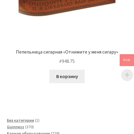
Пепельница сигарная «Отнимите у меня сигару»
₽
948.75
RUB
В корзину
1
Без категории
1
370
товар
Guinness
370
товаров
729
Барное оборудование
729