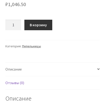
₽
1,046.50
Количество
В корзину
товара
Пепельница
сигарная
"Деньги
Категория:
Пепельницы
и
сигара"
Описание
Отзывы (0)
Описание