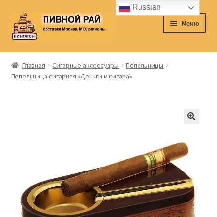
Russian
Перейти
Перейти
Меню
к
к
навигации
содержимому
Главная
Главная
Сигарные аксессуары
Пепельницы
Пепельница сигарная «Деньги и сигара»
Аккаунт
Доставка
Заказ
Контакты
Корзина
О нас