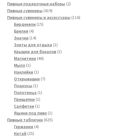
товаров
2
Пивные подарочные наборы
2
419
товара
Пивные сувениры
419
товаров
116
Пивные сувениры и аксессуары
116
15
товаров
Бирдекели
15
4
товаров
Брелки
4
товара
14
Значки
14
товаров
1
Зонты для отдыха
1
товар
1
Крышки для бокалов
1
46
товар
Магнитики
46
1
товаров
Мыло
1
товар
1
Наклейки
1
товар
7
Открывашки
7
1
товаров
Подносы
1
товар
1
Полотенца
1
1
товар
Прищепки
1
1
товар
Салфетки
1
товар
1
Ящики под пиво
1
товар
625
Пивные таблички
625
4
товаров
Германия
4
25
товара
Китай
25