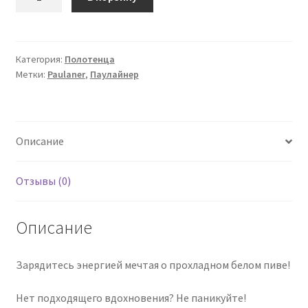
товара
Полотенце
Paulaner
Liegetuch,
Категория:
Полотенца
Метки:
Paulaner
,
Паулайнер
Weißbierglas
"Prost"
Описание
Отзывы (0)
Описание
Зарядитесь энергией мечтая о прохладном белом пиве!
Нет подходящего вдохновения? Не паникуйте!