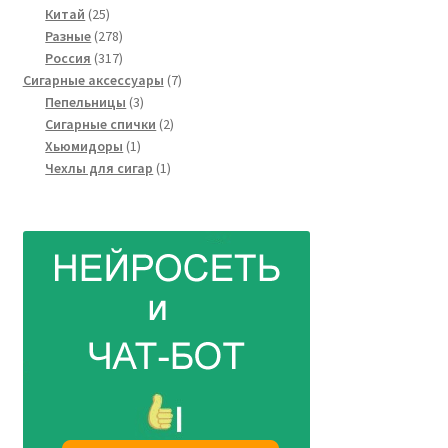
25
товара
Китай
25
товаров
278
Разные
278
товаров
317
Россия
317
товаров
7
Сигарные аксессуары
7
3
товаров
Пепельницы
3
товара
2
Сигарные спички
2
1
товара
Хьюмидоры
1
товар
1
Чехлы для сигар
1
товар