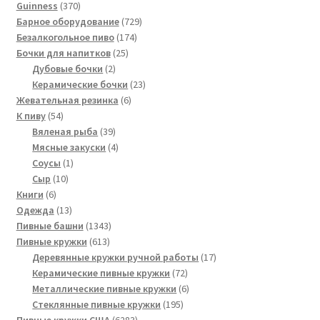
370
товар
Guinness
370
товаров
729
Барное оборудование
729
174
товаров
Безалкогольное пиво
174
25
товара
Бочки для напитков
25
2
товаров
Дубовые бочки
2
товара
23
Керамические бочки
23
6
товара
Жевательная резинка
6
54
товаров
К пиву
54
товара
39
Вяленая рыба
39
товаров
4
Мясные закуски
4
1
товара
Соусы
1
10
товар
Сыр
10
6
товаров
Книги
6
товаров
13
Одежда
13
товаров
1343
Пивные башни
1343
613
товара
Пивные кружки
613
товаров
17
Деревянные кружки ручной работы
17
72
товаров
Керамические пивные кружки
72
товара
6
Металлические пивные кружки
6
195
товаров
Стеклянные пивные кружки
195
6283
товаров
Пивные кружки США
6283