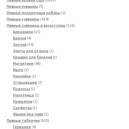
5
товара
Пивные кувшины
5
товаров
2
Пивные подарочные наборы
2
419
товара
Пивные сувениры
419
товаров
116
Пивные сувениры и аксессуары
116
15
товаров
Бирдекели
15
4
товаров
Брелки
4
товара
14
Значки
14
товаров
1
Зонты для отдыха
1
товар
1
Крышки для бокалов
1
46
товар
Магнитики
46
1
товаров
Мыло
1
товар
1
Наклейки
1
товар
7
Открывашки
7
1
товаров
Подносы
1
товар
1
Полотенца
1
1
товар
Прищепки
1
1
товар
Салфетки
1
товар
1
Ящики под пиво
1
товар
625
Пивные таблички
625
4
товаров
Германия
4