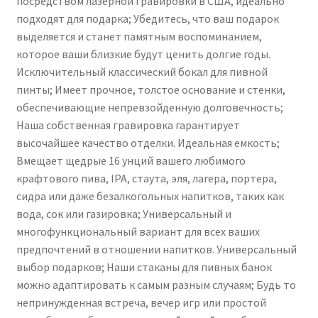
посредством лазерной гравировки в США, идеально
Him
подходят для подарка; Убедитесь, что ваш подарок
выделяется и станет памятным воспоминанием,
которое ваши близкие будут ценить долгие годы.
Исключительный классический бокал для пивной
пинты; Имеет прочное, толстое основание и стенки,
обеспечивающие непревзойденную долговечность;
Наша собственная гравировка гарантирует
высочайшее качество отделки. Идеальная емкость;
Вмещает щедрые 16 унций вашего любимого
крафтового пива, IPA, стаута, эля, лагера, портера,
сидра или даже безалкогольных напитков, таких как
вода, сок или газировка; Универсальный и
многофункциональный вариант для всех ваших
предпочтений в отношении напитков. Универсальный
выбор подарков; Наши стаканы для пивных банок
можно адаптировать к самым разным случаям; Будь то
непринужденная встреча, вечер игр или простой