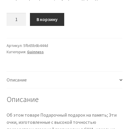
Количество
В корзину
товара
shop4ever
Slainte
Irish
Артикул:
5fb65b6b444d
Категория:
Guinness
Cheers
Toast
Laser
Engraved
Описание
Beer
Pint
Glass
Описание
16
oz.
Об этом товаре Подарочный подарок на память; Эти
Gift
очки, изготовленные с высокой точностью
for