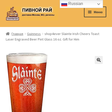
Russian
Перейти
Перейти
Меню
к
к
навигации
содержимому
Главная
Главная
Guinness
shop4ever Slainte Irish Cheers Toast
Laser Engraved Beer Pint Glass 16 oz. Gift for Him
Аккаунт
Доставка
Заказ
Контакты
Корзина
О нас