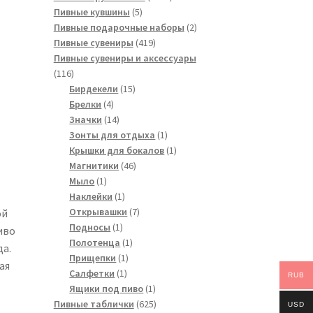
5
товара
Пивные кувшины
5
товаров
2
Пивные подарочные наборы
2
419
товара
Пивные сувениры
419
товаров
Пивные сувениры и аксессуары
116
116
товаров
15
Бирдекели
15
4
товаров
Брелки
4
товара
14
Значки
14
товаров
1
Зонты для отдыха
1
товар
1
Крышки для бокалов
1
46
товар
Магнитики
46
1
товаров
Мыло
1
товар
1
Наклейки
1
товар
7
Открывашки
7
ой
1
товаров
Подносы
1
иво
товар
1
Полотенца
1
да.
1
товар
Прищепки
1
ая
1
товар
Салфетки
1
RUB
товар
1
Ящики под пиво
1
товар
625
Пивные таблички
625
USD