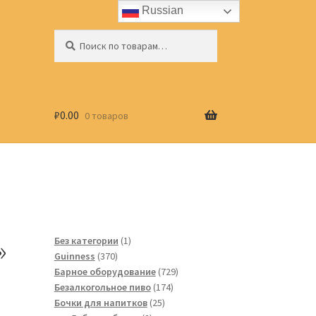
Russian
Искать:
Поиск
₽
0.00
0 товаров
»
1
Без категории
1
370
товар
Guinness
370
товаров
729
Барное оборудование
729
174
товаров
Безалкогольное пиво
174
25
товара
Бочки для напитков
25