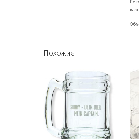
Рек
кач
Объе
Похожие