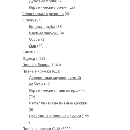
2
товаров
Дубовые бочки
2
товара
23
Керамические бочки
23
6
товара
Жевательная резинка
6
54
товаров
К пиву
54
товара
39
Вяленая рыба
39
товаров
4
Мясные закуски
4
1
товара
Соусы
1
10
товар
Сыр
10
6
товаров
Книги
6
товаров
13
Одежда
13
товаров
1343
Пивные башни
1343
613
товара
Пивные кружки
613
товаров
Деревянные кружки ручной
17
работы
17
товаров
Керамические пивные кружки
72
72
товара
Металлические пивные кружки
6
6
товаров
Стеклянные пивные кружки
195
195
товаров
6283
Пивные кружки США
6283