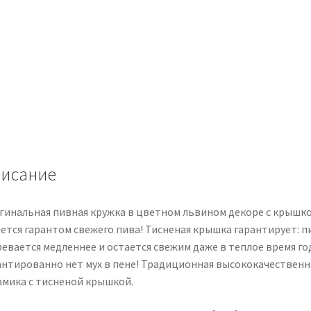
исание
гинальная пивная кружка в цветном львином декоре с крышк
яется гарантом свежего пива! Тисненая крышка гарантирует: п
евается медленнее и остается свежим даже в теплое время го
антированно нет мух в пене! Традиционная высококачественн
амика с тисненой крышкой.