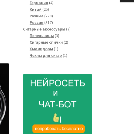
4
товаров
Германия
4
25
товара
Китай
25
товаров
278
Разные
278
товаров
317
Россия
317
товаров
7
Сигарные аксессуары
7
3
товаров
Пепельницы
3
товара
2
Сигарные спички
2
1
товара
Хьюмидоры
1
товар
1
Чехлы для сигар
1
товар