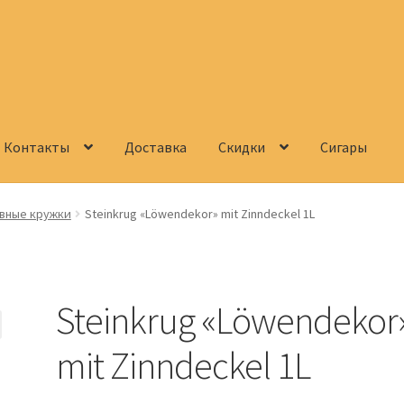
Контакты
Доставка
Скидки
Сигары
Корзина
О нас
Сигары
Скидки
Схема проезда
Услуги
Юр. лицам
вные кружки
Steinkrug «Löwendekor» mit Zinndeckel 1L
Steinkrug «Löwendekor
mit Zinndeckel 1L