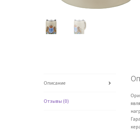
Оп
Описание
Ори
Отзывы (0)
явл
нагр
Гар
кер